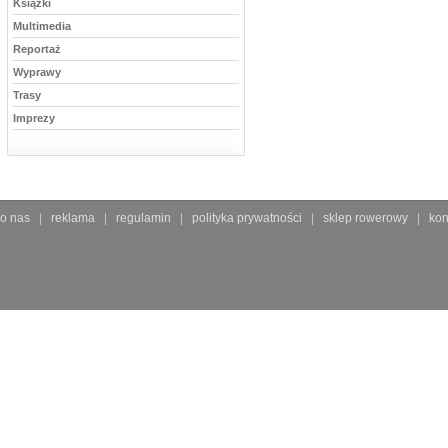
Książki
Multimedia
Reportaż
Wyprawy
Trasy
Imprezy
o nas
reklama
regulamin
polityka prywatności
sklep rowerowy
kon