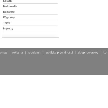
Książki
Multimedia
Reportaż
Wyprawy
Trasy
Imprezy
o nas
reklama
regulamin
polityka prywatności
sklep rowerowy
kon