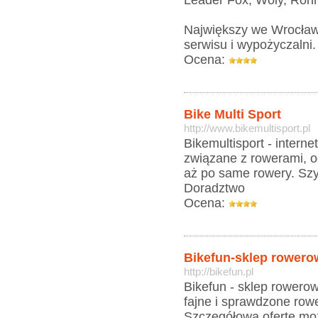
Leader Fox, Woly, Rohne
Największy we Wrocław
serwisu i wypożyczalni.
Ocena:
Bike Multi Sport
http://www.bikemultisport.pl
Bikemultisport - intern
związane z rowerami, o
aż po same rowery. Sz
Doradztwo
Ocena:
Bikefun-sklep rowero
http://bikefun.pl
Bikefun - sklep rower
fajne i sprawdzone rowe
Szczegółową ofertę moż