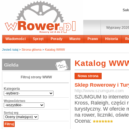
Sak
Wyprawy 202
Wiadomości
Sprzęt
Porady
Miasto
Prawo
Historia
R
Jesteś tutaj
>
Strona główna
>
Katalog WWW
Katalog WW
Filtruj strony WWW
Sklep Rowerowy i T
Kategoria
http://www.szumgum.com
SZUMGUM to internetowy
Województwo
Kross, Raleigh, części
turystyczny. W ofercie 
Sortuj wg
na rower, liczniki, oświe
Ocena: