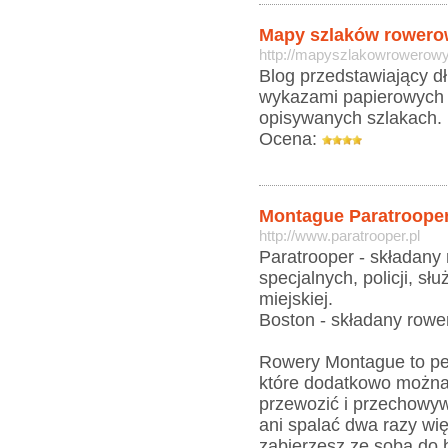
Mapy szlaków rower
http://mapyszlakowrowerow
Blog przedstawiający d
wykazami papierowych 
opisywanych szlakach.
Ocena:
Montague Paratroope
http://www.paratrooper.pl
Paratrooper - składany 
specjalnych, policji, s
miejskiej.
Boston - składany rower
Rowery Montague to peł
które dodatkowo można 
przewozić i przechowyw
ani spalać dwa razy wi
zabierzesz ze sobą do 