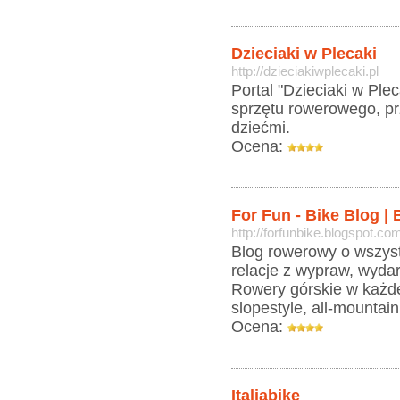
Dzieciaki w Plecaki
http://dzieciakiwplecaki.pl
Portal "Dzieciaki w Ple
sprzętu rowerowego, pr
dziećmi.
Ocena:
For Fun - Bike Blog |
http://forfunbike.blogspot.co
Blog rowerowy o wszyst
relacje z wypraw, wydar
Rowery górskie w każdej
slopestyle, all-mountain, 
Ocena:
Italiabike