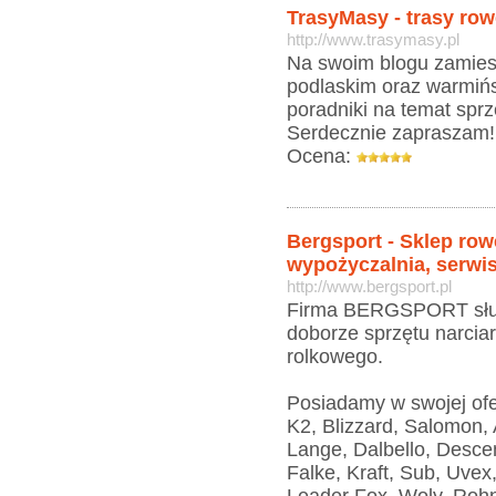
TrasyMasy - trasy ro
http://www.trasymasy.pl
Na swoim blogu zamies
podlaskim oraz warmiń
poradniki na temat sp
Serdecznie zapraszam!
Ocena:
Bergsport - Sklep ro
wypożyczalnia, serwi
http://www.bergsport.pl
Firma BERGSPORT służ
doborze sprzętu narcia
rolkowego.
Posiadamy w swojej ofe
K2, Blizzard, Salomon, 
Lange, Dalbello, Desce
Falke, Kraft, Sub, Uve