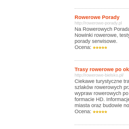
Rowerowe Porady
http://rowerowe-porady.pl
Na Rowerowych Poradac
Nowinki rowerowe, test
porady serwisowe.
Ocena:
Trasy rowerowe po oko
http://rowerowe-bielsko.pl/
Ciekawe turystyczne tra
szlaków rowerowych prz
wypraw rowerowych po B
formacie HD. Informacj
miasta oraz budowie n
Ocena: