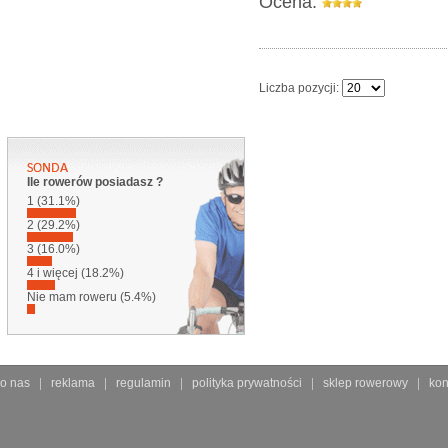
Ocena:
Liczba pozycji:
Ile rowerów posiadasz ?
1 (31.1%)
2 (29.2%)
3 (16.0%)
4 i więcej (18.2%)
Nie mam roweru (5.4%)
o nas
reklama
regulamin
polityka prywatności
sklep rowerowy
kon