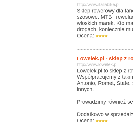
http://www.italiabike.pl
Sklep rowerowy dla fa
szosowe, MTB i rewelac
włoskich marek. Kto ma
drogach, koniecznie mu
Ocena:
Lowelek.pl - sklep z r
http://www.lowelek.pl
Lowelek.pl to sklep z r
Współpracujemy z takimi
Antonio, Romet, State, 
innych.
Prowadzimy również se
Dodatkowo w sprzedaży d
Ocena: