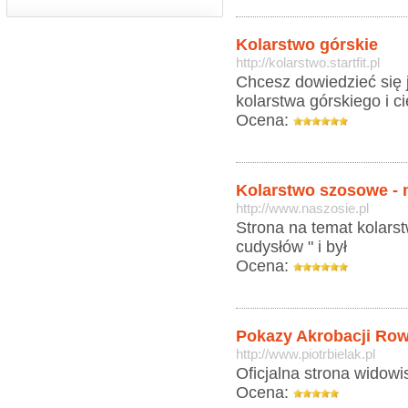
Kolarstwo górskie
http://kolarstwo.startfit.pl
Chcesz dowiedzieć się j
kolarstwa górskiego i 
Ocena:
Kolarstwo szosowe - 
http://www.naszosie.pl
Strona na temat kolarst
cudysłów " i był
Ocena:
Pokazy Akrobacji Ro
http://www.piotrbielak.pl
Oficjalna strona widowi
Ocena: