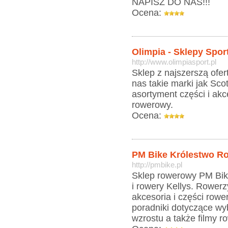
NAPISZ DO NAS!!!
Ocena:
Olimpia - Sklepy Spo
http://www.olimpiasport.pl
Sklep z najszerszą ofe
nas takie marki jak Sc
asortyment części i ak
rowerowy.
Ocena:
PM Bike Królestwo R
http://pmbike.pl
Sklep rowerowy PM Bike
i rowery Kellys. Rower
akcesoria i części row
poradniki dotyczące w
wzrostu a także filmy 