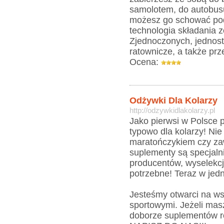
samolotem, do autobusu
możesz go schować pod
technologia składania 
Zjednoczonych, jednostk
ratownicze, a także prz
Ocena:
Odżywki Dla Kolarzy
http://odzywkidlakolarzy.pl
Jako pierwsi w Polsce
typowo dla kolarzy! Ni
maratończykiem czy za
suplementy są specjaln
producentów, wyselekcj
potrzebne! Teraz w je
Jesteśmy otwarci na ws
sportowymi. Jeżeli mas
doborze suplementów ró