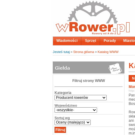
Wiadomości
Sprzęt
Porady
Miasto
Jesteś tutaj
>
Strona główna
>
Katalog WWW
K
Filtruj strony WWW
Mon
http
Kategoria
Par
med
Bos
Województwo
Row
skł
Sortuj wg
ani
swo
moż
m.i