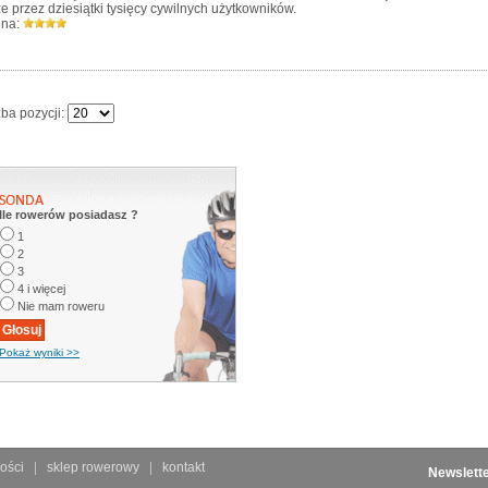
że przez dziesiątki tysięcy cywilnych użytkowników.
na:
zba pozycji:
Ile rowerów posiadasz ?
1
2
3
4 i więcej
Nie mam roweru
Pokaż wyniki >>
ości
sklep rowerowy
kontakt
Newslett