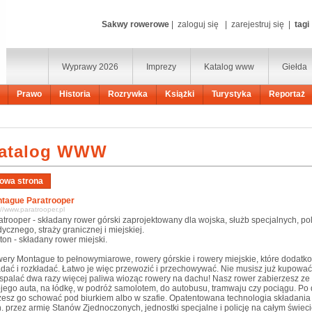
Sakwy rowerowe
|
zaloguj się
|
zarejestruj się
|
tagi
Wyprawy 2026
Imprezy
Katalog www
Giełda
Prawo
Historia
Rozrywka
Książki
Turystyka
Reportaż
atalog WWW
tague Paratrooper
://www.paratrooper.pl
atrooper - składany rower górski zaprojektowany dla wojska, służb specjalnych, poli
ycznego, straży granicznej i miejskiej.
ton - składany rower miejski.
ery Montague to pełnowymiarowe, rowery górskie i rowery miejskie, które dodat
adać i rozkładać. Łatwo je więc przewozić i przechowywać. Nie musisz już kupować
 spalać dwa razy więcej paliwa wioząc rowery na dachu! Nasz rower zabierzesz z
jego auta, na łódkę, w podróż samolotem, do autobusu, tramwaju czy pociągu. Po 
esz go schować pod biurkiem albo w szafie. Opatentowana technologia składania 
n. przez armię Stanów Zjednoczonych, jednostki specjalne i policję na całym świeci