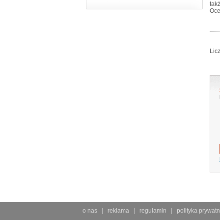
tak
Oce
Lic
o nas
reklama
regulamin
polityka prywatn