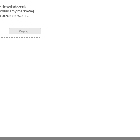
te doświadczenie
 posiadamy markowej
a przetestować na
Więcej...