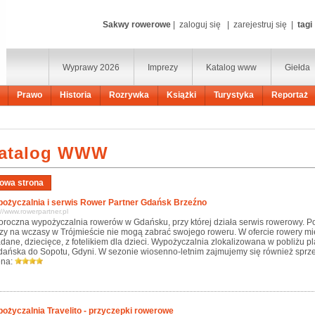
Sakwy rowerowe
|
zaloguj się
|
zarejestruj się
|
tagi
Wyprawy 2026
Imprezy
Katalog www
Giełda
Prawo
Historia
Rozrywka
Książki
Turystyka
Reportaż
atalog WWW
ożyczalnia i serwis Rower Partner Gdańsk Brzeźno
://www.rowerpartner.pl
oroczna wypożyczalnia rowerów w Gdańsku, przy której działa serwis rowerowy. P
rzy na wczasy w Trójmieście nie mogą zabrać swojego roweru. W ofercie rowery mie
adane, dziecięce, z fotelikiem dla dzieci. Wypożyczalnia zlokalizowana w pobliżu pl
dańska do Sopotu, Gdyni. W sezonie wiosenno-letnim zajmujemy się również sprz
na:
ożyczalnia Travelito - przyczepki rowerowe