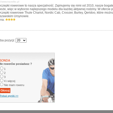
://www.travelito.pl
yczepki rowerowe to nasza specjalność. Zajmujemy się nimi od 2010, nasze boga
oże, więc w wyborze najlepszego modelu dla każdej aktywnej rodziny. W ofercie
yczepki rowerowe Thule Chariot, Nordic Cab, Croozer, Burley, Qeridoo, które możn
szawskim Ursynowie.
na:
zba pozycji:
Ile rowerów posiadasz ?
1
2
3
4 i więcej
Nie mam roweru
Pokaż wyniki >>