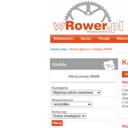
Wiadomości
Sprzęt
Porady
Miasto
Jesteś tutaj
>
Strona główna
>
Katalog WWW
K
Filtruj strony WWW
Wyp
http
Kategoria
Cał
któ
skł
Województwo
z G
Oce
Sortuj wg
Wyp