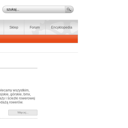
Sklep
Forum
Encyklopedia
olecamy wszystkim,
jskie, górskie, bmx,
aży i ścieżki rowerowej
edażą rowerów.
Więcej...