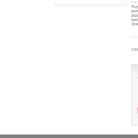
http
Prz
pom
prz
war
Oce
Lic