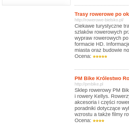
Trasy rowerowe po oko
http://rowerowe-bielsko.pl/
Ciekawe turystyczne tra
szlaków rowerowych prz
wypraw rowerowych po B
formacie HD. Informacj
miasta oraz budowie n
Ocena:
PM Bike Królestwo R
http://pmbike.pl
Sklep rowerowy PM Bike
i rowery Kellys. Rower
akcesoria i części row
poradniki dotyczące w
wzrostu a także filmy 
Ocena: