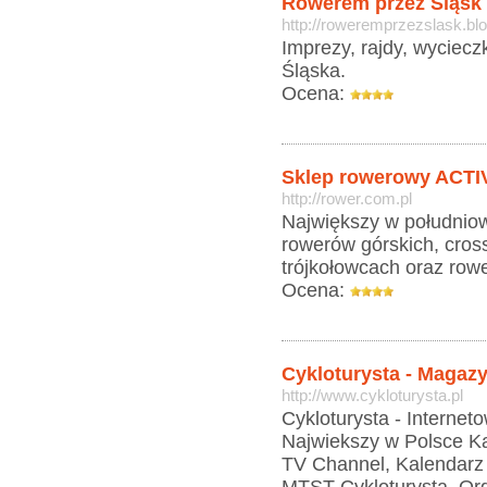
Rowerem przez Śląsk
http://roweremprzezslask.bl
Imprezy, rajdy, wyciecz
Śląska.
Ocena:
Sklep rowerowy ACTI
http://rower.com.pl
Największy w południow
rowerów górskich, cros
trójkołowcach oraz row
Ocena:
Cykloturysta - Maga
http://www.cykloturysta.pl
Cykloturysta - Interne
Najwiekszy w Polsce K
TV Channel, Kalendarz