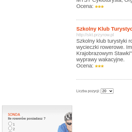
MTST Cykloturysta, Or
Ocena:
Szkolny Klub Turysty
http://skt.przyrow.pl
Szkolny klub turystyki 
wycieczki rowerowe. Im
Krajobrazowym Stawki",
wyprawy wakacyjne.
Ocena:
Liczba pozycji:
Ile rowerów posiadasz ?
1
2