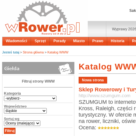
Sak
Wyprawy 202
Wiadomości
Sprzęt
Porady
Miasto
Prawo
Historia
R
Jesteś tutaj
>
Strona główna
>
Katalog WWW
Katalog WW
Filtruj strony WWW
Sklep Rowerowy i T
Kategoria
http://www.szumgum.com
SZUMGUM to internetowy
Województwo
Kross, Raleigh, części
turystyczny. W ofercie 
Sortuj wg
na rower, liczniki, oświe
Ocena: