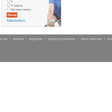
3
4 i więcej
Nie mam roweru
Pokaż wyniki >>
o nas
reklama
regulamin
polityka prywatności
sklep rowerowy
kon