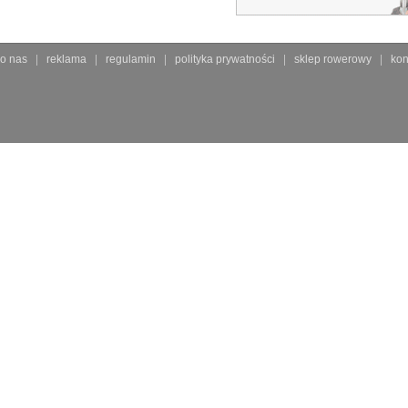
o nas
reklama
regulamin
polityka prywatności
sklep rowerowy
kon