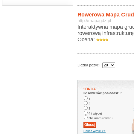
Rowerowa Mapa Grud
http://mapagdz.pl
Interaktywna mapa grud
rowerową infrastrukturę
Ocena:
Liczba pozycji:
Ile rowerów posiadasz ?
1
2
3
4 i więcej
Nie mam roweru
Pokaż wyniki >>