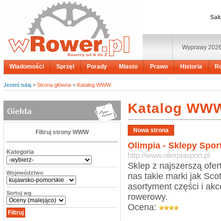
Sak
Wyprawy 202
Wiadomości
Sprzęt
Porady
Miasto
Prawo
Historia
R
Jesteś tutaj
>
Strona główna
>
Katalog WWW
Katalog WW
Filtruj strony WWW
Olimpia - Sklepy Spo
Kategoria
http://www.olimpiasport.pl
Sklep z najszerszą ofe
Województwo
nas takie marki jak Sc
asortyment części i ak
Sortuj wg
rowerowy.
Ocena: