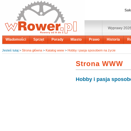
Sak
Wyprawy 202
Wiadomości
Sprzęt
Porady
Miasto
Prawo
Historia
R
Jesteś tutaj
>
Strona główna
>
Katalog www
>
Hobby i pasja sposobem na życie
Strona WWW
Hobby i pasja sposob