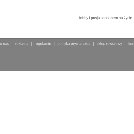
Hobby i pasja sposobem na życie.
o nas
reklama
regulamin
polityka prywatności
sklep rowerowy
kon