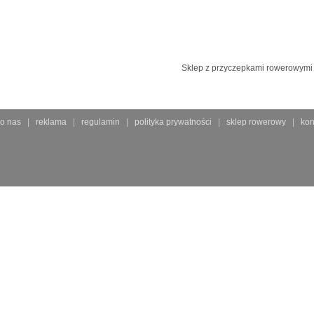
Sklep z przyczepkami rowerowymi d
o nas
reklama
regulamin
polityka prywatności
sklep rowerowy
kon