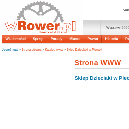
Sak
Wyprawy 202
Wiadomości
Sprzęt
Porady
Miasto
Prawo
Historia
R
Jesteś tutaj
>
Strona główna
>
Katalog www
>
Sklep Dzieciaki w Plecaki
Strona WWW
Sklep Dzieciaki w Ple