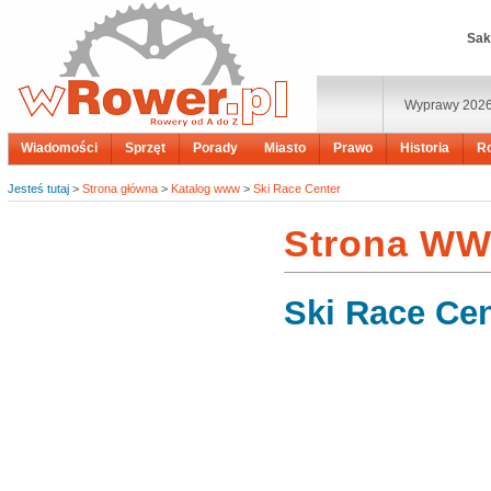
Sak
Wyprawy 202
Wiadomości
Sprzęt
Porady
Miasto
Prawo
Historia
R
Jesteś tutaj
>
Strona główna
>
Katalog www
>
Ski Race Center
Strona W
Ski Race Cen