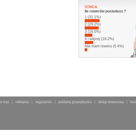
Ile rowerów posiadasz ?
1 (31.1%)
2 (29.2%)
3 (16.0%)
4 i więcej (18.2%)
Nie mam roweru (5.4%)
o nas
reklama
regulamin
polityka prywatności
sklep rowerowy
kon