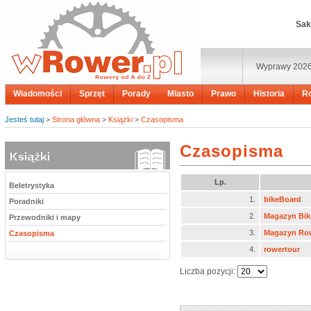
Sak
Wyprawy 202
Wiadomości
Sprzęt
Porady
Miasto
Prawo
Historia
R
Jesteś tutaj
>
Strona główna
>
Książki
>
Czasopisma
Czasopisma
Lp.
Beletrystyka
1.
bikeBoard
Poradniki
2.
Magazyn Bik
Przewodniki i mapy
3.
Magazyn Ro
Czasopisma
4.
rowertour
Liczba pozycji: