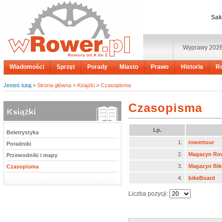
Sak
Wyprawy 202
Wiadomości
Sprzęt
Porady
Miasto
Prawo
Historia
R
Jesteś tutaj
>
Strona główna
>
Książki
>
Czasopisma
Czasopisma
Lp.
Beletrystyka
1.
rowertour
Poradniki
2.
Magazyn Ro
Przewodniki i mapy
3.
Magazyn Bik
Czasopisma
4.
bikeBoard
Liczba pozycji: