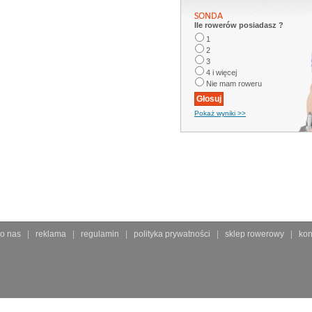
Ile rowerów posiadasz ?
1
2
3
4 i więcej
Nie mam roweru
Pokaż wyniki >>
o nas
reklama
regulamin
polityka prywatności
sklep rowerowy
kon