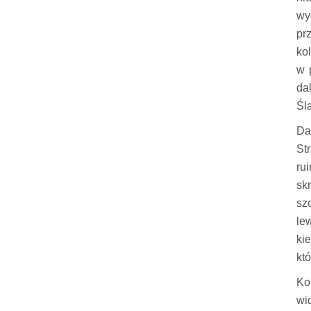
wy
pr
ko
w 
da
Śl
Da
St
ru
sk
sz
le
ki
kt
Ko
wi