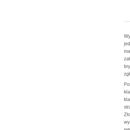
Wy
je
ma
za
br
zgł
Po
kl
kl
st
Zł
wy
re