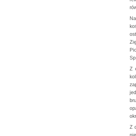
ró
Na
ko
os
Zi
Pi
Sp
Z 
ko
za
je
br
op
ok
Z 
ni