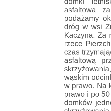
domki letni
asfaltowa z
podążamy ok
dróg w wsi Z
Kaczyna. Za 
rzece Pierzch
czas trzymają
asfaltową p
skrzyżowani
wąskim odcink
w prawo. Na 
prawo i po 5
domków jedno
skrzyżowania