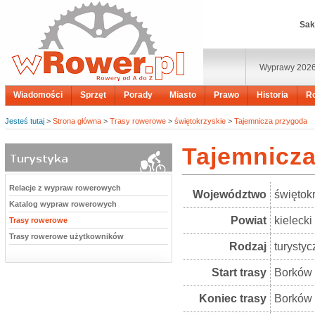
Sak
Wyprawy 202
Wiadomości
Sprzęt
Porady
Miasto
Prawo
Historia
R
Jesteś tutaj
>
Strona główna
>
Trasy rowerowe
>
świętokrzyskie
>
Tajemnicza przygoda
Tajemnicz
Relacje z wypraw rowerowych
Województwo
świętok
Katalog wypraw rowerowych
Powiat
kielecki
Trasy rowerowe
Trasy rowerowe użytkowników
Rodzaj
turysty
Start trasy
Borków
Koniec trasy
Borków