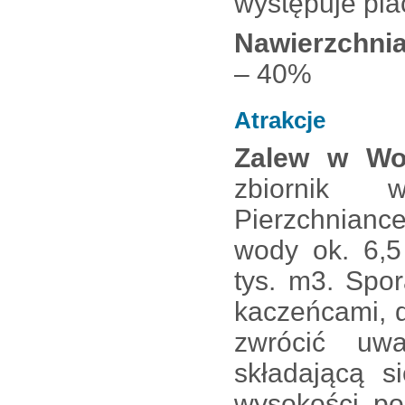
występuje pia
Nawierzchni
– 40%
Atrakcje
Zalew w Woj
zbiornik
Pierzchnianc
wody ok. 6,5
tys. m3. Spo
kaczeńcami, d
zwrócić uw
składającą 
wysokości p