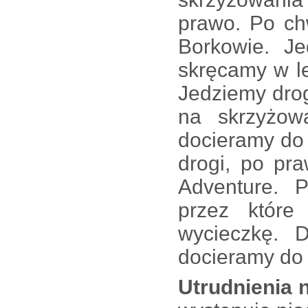
prawo. Po ch
Borkowie. J
skręcamy w l
Jedziemy drog
na skrzyżo
docieramy do 
drogi, po pr
Adventure. 
przez które
wycieczkę. D
docieramy do 
Utrudnienia n