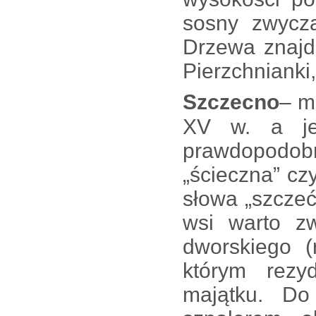
sosny zwycz
Drzewa znajdu
Pierzchnianki
Szczecno
– m
XV w. a je
prawdopo
„ścieczna” cz
słowa „szczeć”
wsi warto z
dworskiego (
którym rezy
majątku. Do