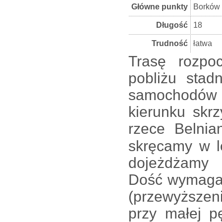
Główne punkty
Borków 
Długość
18
Trudność
łatwa
Trasę rozp
pobliżu stad
samochodów
kierunku skr
rzece Belni
skręcamy w l
dojeżdżamy
Dość wymagaj
(przewyższen
przy małej p