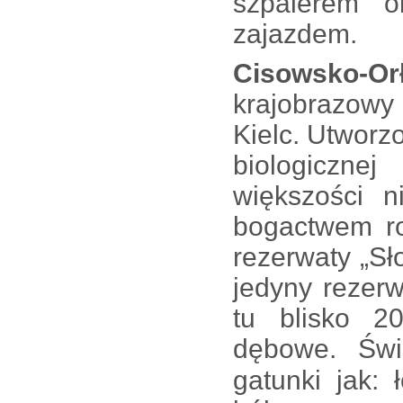
szpalerem o
zajazdem.
Cisowsko-Or
krajobrazow
Kielc. Utworz
biologicznej
większości n
bogactwem ro
rezerwaty „Sło
jedyny rezerw
tu blisko 20
dębowe.
Świ
gatunki jak: 