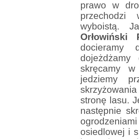
prawo w dro
przechodzi
wyboistą. 
Orłowiński 
docieramy 
dojeżdżamy 
skręcamy w 
jedziemy p
skrzyżowani
stronę lasu. 
następnie sk
ogrodzeniam
osiedlowej i