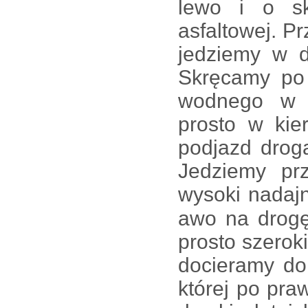
lewo i o s
asfaltowej. P
jedziemy w d
Skręcamy po 
wodnego w W
prosto w kie
podjazd drog
Jedziemy pr
wysoki nadaj
awo na drog
prosto szerok
docieramy do 
której po praw