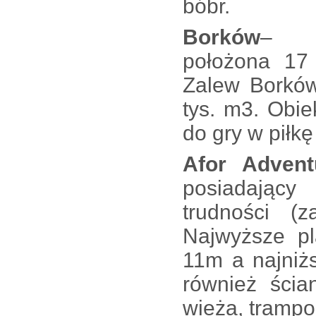
bóbr.
Borków
– m
położona 17 
Zalew Borków
tys. m3. Obiek
do gry w piłk
Afor Advent
posiadający
trudności (
Najwyższe p
11m a najniż
również ścia
wieża, trampol