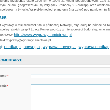
nujemy przejechać około 1500 km w 100% za kołem podbiegunowym. Całe 23 d
zymi celami geograficznymi są Przylądek Północny ? Nordkapp oraz archipela
hipelagów na świecie. Wszystkie noclegi planujemy ?na dziko? pod namiotem (w N
asa
rt wyprawy w miejscowości Alta w północnej Norwegii, stąd dalej na północ na 
hipelag rajskich wysp ? Lofoty. Koniec podróży w miejscowości Bodo, skąd wracamy
http://www.wyprawynamiotowe.pl
rona WWW:
takt: wyprawy@wyprawynamiotowe.pl
gi:
nordkapp
,
norwegia
,
wyprawa norwegia
,
wyprawa nordkap
KOMENTARZE
Temat
*
Treść
*