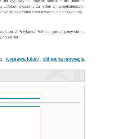
ni wyprawy nie zajdzie słońce ? dni polarne.
g Lofotów, uważany za jeden z najpiękniejszych
orwegii taka forma biwakowania jest dozwolona).
Nordkapp. Z Przylądka Północnego udajemy się na
 do Polski.
p
,
wyprawa lofoty
,
północna norwegia