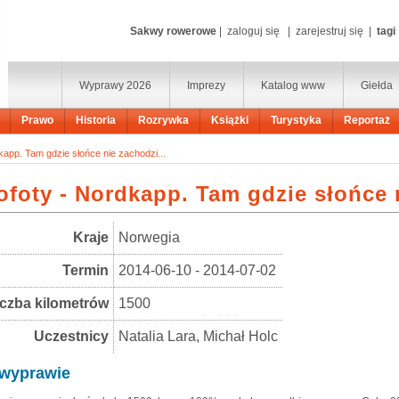
Sakwy rowerowe
|
zaloguj się
|
zarejestruj się
|
tagi
Wyprawy 2026
Imprezy
Katalog www
Giełda
Prawo
Historia
Rozrywka
Książki
Turystyka
Reportaż
kapp. Tam gdzie słońce nie zachodzi...
ofoty - Nordkapp. Tam gdzie słońce n
Kraje
Norwegia
Termin
2014-06-10 - 2014-07-02
iczba kilometrów
1500
Uczestnicy
Natalia Lara, Michał Holc
wyprawie