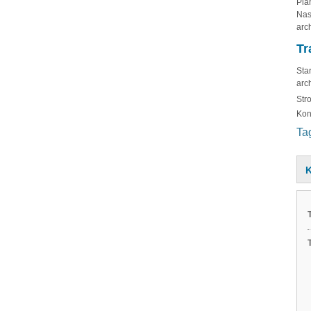
Pla
Nas
arc
Tr
Sta
arc
St
Kon
Ta