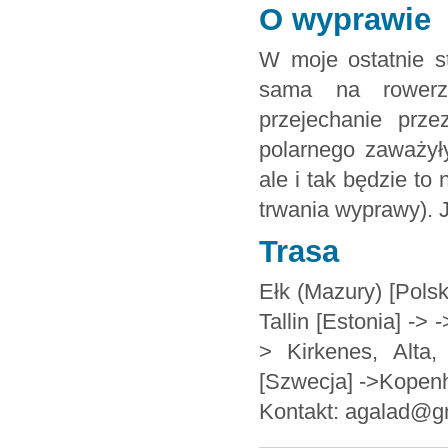
O wyprawie
W moje ostatnie s
sama na rowerz
przejechanie prz
polarnego zaważył
ale i tak będzie to
trwania wyprawy). 
Trasa
Ełk (Mazury) [Polsk
Tallin [Estonia] ->
> Kirkenes, Alta,
[Szwecja] ->Kopen
Kontakt: agalad@g