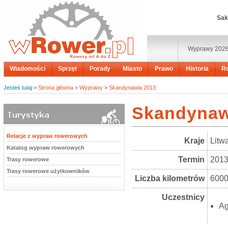
Sak
Wyprawy 202
Wiadomości
Sprzęt
Porady
Miasto
Prawo
Historia
R
Jesteś tutaj
>
Strona główna
>
Wyprawy
>
Skandynawia 2013
Skandynaw
Relacje z wypraw rowerowych
Kraje
Litw
Katalog wypraw rowerowych
Termin
2013
Trasy rowerowe
Trasy rowerowe użytkowników
Liczba kilometrów
600
Uczestnicy
Ag