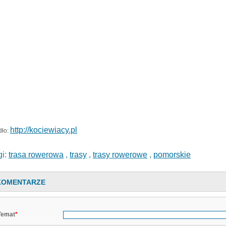
http://kociewiacy.pl
dło:
gi:
trasa rowerowa
,
trasy
,
trasy rowerowe
,
pomorskie
KOMENTARZE
Temat
*