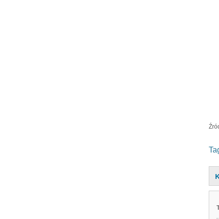
Źró
Ta