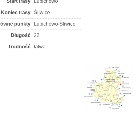
Start trasy
Lubichowo
Koniec trasy
Śliwice
łówne punkty
Lubichowo-Śliwice
Długość
22
Trudność
łatwa