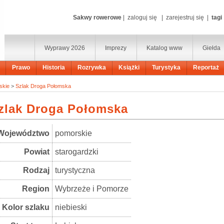
Sakwy rowerowe
|
zaloguj się
|
zarejestruj się
|
tagi
Wyprawy 2026
Imprezy
Katalog www
Giełda
Prawo
Historia
Rozrywka
Książki
Turystyka
Reportaż
skie
>
Szlak Droga Połomska
zlak Droga Połomska
Województwo
pomorskie
Powiat
starogardzki
Rodzaj
turystyczna
Region
Wybrzeże i Pomorze
Kolor szlaku
niebieski