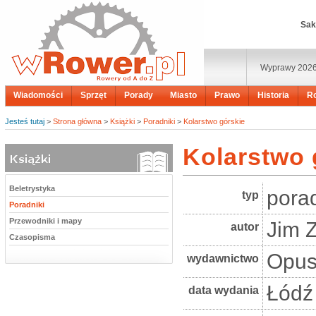
Sak
Wyprawy 202
Wiadomości
Sprzęt
Porady
Miasto
Prawo
Historia
R
Jesteś tutaj
>
Strona główna
>
Książki
>
Poradniki
>
Kolarstwo górskie
Kolarstwo 
Beletrystyka
pora
typ
Poradniki
Przewodniki i mapy
Jim 
autor
Czasopisma
Opu
wydawnictwo
Łódź
data wydania