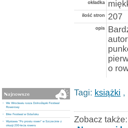
mięk
okładka
207
ilość stron
Bard
opis
autor
punkc
pierw
o row
Tagi:
książki
,
We Wrocławiu rusza Dolnośląski Festiwal
Rowerowy
Bike Festiwal w Gdańsku
Zobacz także:
Wystawa "Po prostu rower" w Szczecinie z
okazji 200-lecia roweru