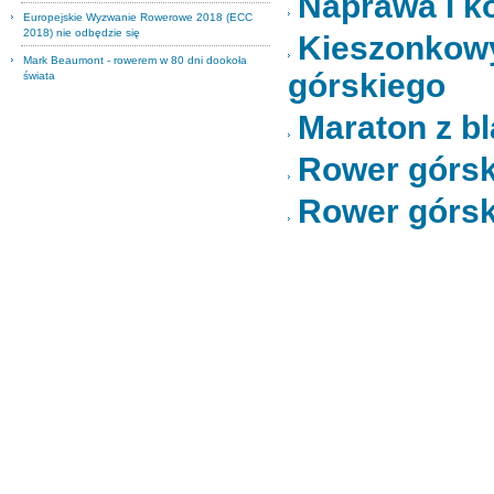
Naprawa i k
Europejskie Wyzwanie Rowerowe 2018 (ECC
2018) nie odbędzie się
Kieszonko
Mark Beaumont - rowerem w 80 dni dookoła
górskiego
świata
Maraton z bl
Rower górsk
Rower górs