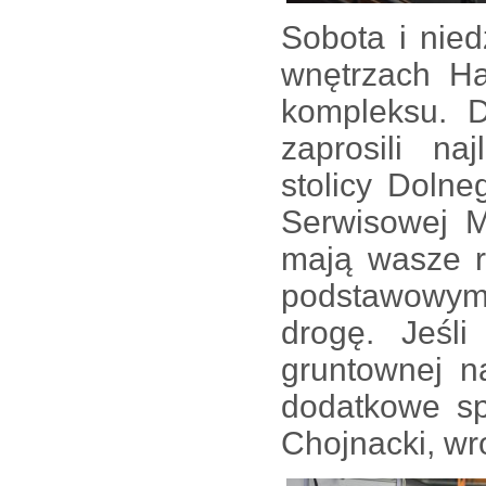
Sobota i nied
wnętrzach Ha
kompleksu. 
zaprosili n
stolicy Dolne
Serwisowej M
mają wasze r
podstawowym
drogę. Jeśl
gruntownej n
dodatkowe sp
Chojnacki, wr