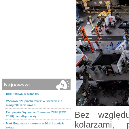
Bike Festiwal w Gdańsku
Wystawa "Po prostu rower" w Szczecinie z
okazji 200-lecia roweru
Bez względ
Europejskie Wyzwanie Rowerowe 2018 (ECC
2018) nie odbędzie się
kolarzami, 
Mark Beaumont - rowerem w 80 dni dookoła
świata