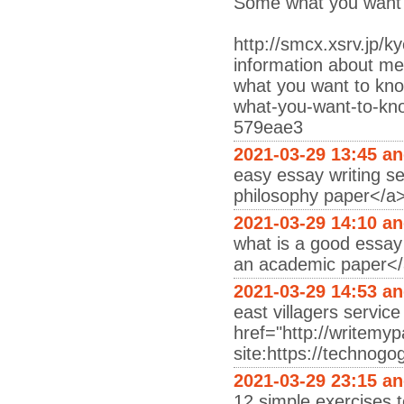
Some what you want 
http://smcx.xsrv.jp/
information about m
what you want to know
what-you-want-to-kno
579eae3
2021-03-29 13:45 a
easy essay writing se
philosophy paper</a> 
2021-03-29 14:10 a
what is a good essay 
an academic paper</
2021-03-29 14:53 a
east villagers servic
href="http://writemy
site:https://technogo
2021-03-29 23:15 a
12 simple exercises