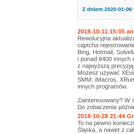
Z dniem 2020-01-06
2018-10-11 15:05 a
Rewolucyjna aktuali
captcha rejestrowani
Bing, Hotmail, Solve
i ponad 8400 innych 
z najwyższą precyzją
Możesz używać XEvil
SMM: iMacros, XRum
innych programów.
Zainteresowany? W se
Do zobaczenia późnie
2018-10-28 21:44 G
To na pewno koniecz
Śląska, a nawet z cał