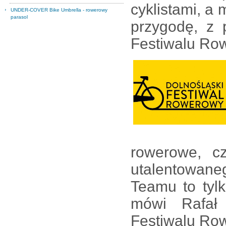
cyklistami, a
UNDER-COVER Bike Umbrella - rowerowy
parasol
przygodę, z 
Festiwalu Row
rowerowe, c
utalentowan
Teamu to tylk
mówi Rafał 
Festiwalu Row