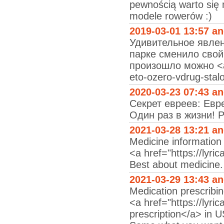
pewnością warto się n
modele rowerów :)
2019-03-01 13:57 a
Удивительное явлен
парке сменило свой
произошло можно <a 
eto-ozero-vdrug-st
2020-03-23 07:43 a
Секрет евреев: Евр
Один раз в жизни! Ра
2021-03-28 13:21 a
Medicine information
<a href="https://lyri
Best about medicine.
2021-03-29 13:43 a
Medication prescribin
<a href="https://lyri
prescription</a> in 