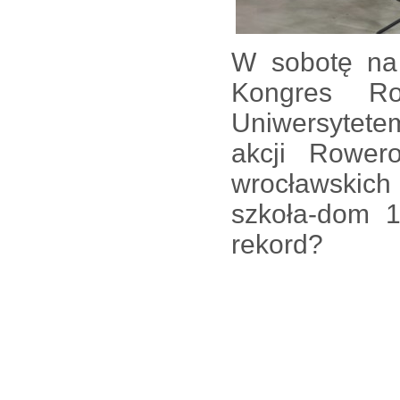
W sobotę na
Kongres Ro
Uniwersytete
akcji Rower
wrocławskic
szkoła-dom 
rekord?