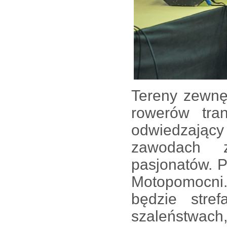
Tereny zewnę
rowerów tra
odwiedzający 
zawodach z
pasjonatów. 
Motopomocni.
będzie stre
szaleństwach,