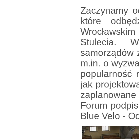
Zaczynamy o
które odbę
Wrocławski
Stulecia. W
samorządów z
m.in. o wyzwa
popularność 
jak projektow
zaplanowane i
Forum podpiszą
Blue Velo - O