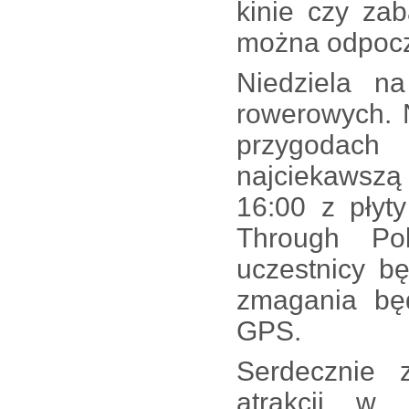
kinie czy za
można odpoczą
Niedziela n
rowerowych. 
przygodach
najciekawszą
16:00 z płyt
Through Pol
uczestnicy b
zmagania bę
GPS.
Serdecznie
atrakcji w 