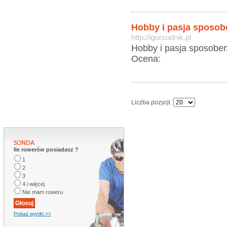
Hobby i pasja sposob
http://igorsudnik.pl
Hobby i pasja sposobem
Ocena:
Liczba pozycji:
Ile rowerów posiadasz ?
1
2
3
4 i więcej
Nie mam roweru
Pokaż wyniki >>