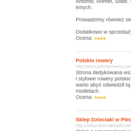
Antonio, Romet, State, 
innych.
Prowadzimy również se
Dodatkowo w sprzedaży d
Ocena:
Polskie rowery
http://www.polskierowery.co
Strona dedykowana wsz
i stylowe rowery polski
warto abyś odwiedził tą
modelach.
Ocena:
Sklep Dzieciaki w Ple
http://sklep.dzieciakiwplecaki