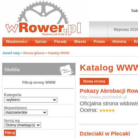
Sak
Wyprawy 202
Wiadomości
Sprzęt
Porady
Miasto
Prawo
Historia
R
Jesteś tutaj
>
Strona główna
>
Katalog WWW
Katalog WW
Filtruj strony WWW
Pokazy Akrobacji Ro
Kategoria
http://www.piotrbielak.pl
Oficjalna strona widowi
Województwo
Ocena:
Sortuj wg
Dzieciaki w Plecaki