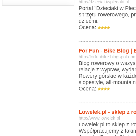
http://dzieciakiwplecaki.pl
Portal "Dzieciaki w Ple
sprzętu rowerowego, pr
dziećmi.
Ocena:
For Fun - Bike Blog |
http://forfunbike.blogspot.co
Blog rowerowy o wszyst
relacje z wypraw, wydar
Rowery górskie w każdej
slopestyle, all-mountain, 
Ocena:
Lowelek.pl - sklep z r
http://www.lowelek.pl
Lowelek.pl to sklep z r
Współpracujemy z takimi