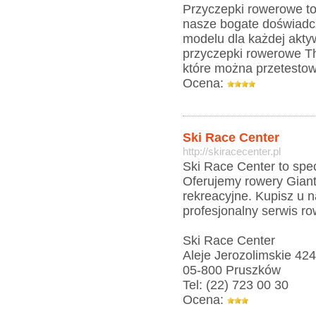
Przyczepki rowerowe to
nasze bogate doświadc
modelu dla każdej akty
przyczepki rowerowe Th
które można przetesto
Ocena:
Ski Race Center
http://skiracecenter.pl
Ski Race Center to spe
Oferujemy rowery Giant 
rekreacyjne. Kupisz u 
profesjonalny serwis r
Ski Race Center
Aleje Jerozolimskie 42
05-800 Pruszków
Tel: (22) 723 00 30
Ocena: