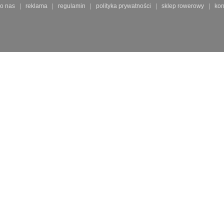
o nas
reklama
regulamin
polityka prywatności
sklep rowerowy
kon