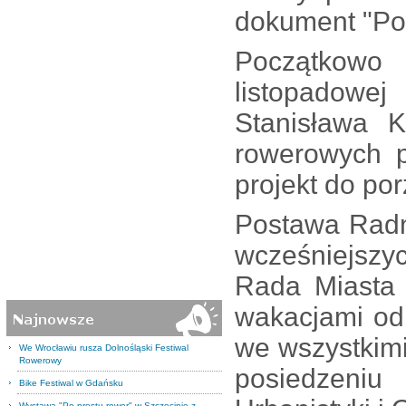
dokument "Pol
Początkowo
listopadowe
Stanisława K
rowerowych p
projekt do po
Postawa Radn
wcześniejszych
Rada Miasta 
wakacjami od
we wszystkim
We Wrocławiu rusza Dolnośląski Festiwal
Rowerowy
posiedzeniu 
Bike Festiwal w Gdańsku
Wystawa "Po prostu rower" w Szczecinie z