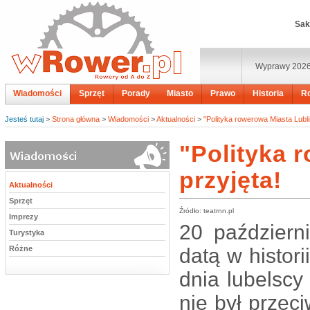
Sak
Wyprawy 202
Wiadomości
Sprzęt
Porady
Miasto
Prawo
Historia
R
Jesteś tutaj
>
Strona główna
>
Wiadomości
>
Aktualności
>
"Polityka rowerowa Miasta Lubli
"Polityka 
przyjęta!
Aktualności
Sprzęt
Źródło: teatrnn.pl
Imprezy
20 październ
Turystyka
Różne
datą w histor
dnia lubelscy
nie był przeci