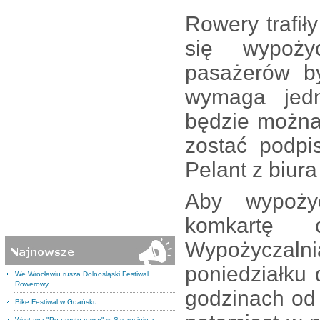
Rowery trafił
się wypoży
pasażerów b
wymaga jed
będzie można
zostać podpi
Pelant z biur
Aby wypoży
komkartę 
Wypożyczal
poniedziałku
We Wrocławiu rusza Dolnośląski Festiwal
Rowerowy
godzinach od 
Bike Festiwal w Gdańsku
Wystawa "Po prostu rower" w Szczecinie z