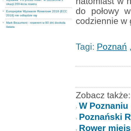
natomiast w n
okazji 200-lecia roweru
do połowy w
Europejskie Wyzwanie Rowerowe 2018 (ECC
2018) nie odbędzie się
codziennie w 
Mark Beaumont - rowerem w 80 dni dookoła
świata
Tagi:
Poznań
Zobacz także:
W Poznaniu 
Poznański Ro
Rower miejs