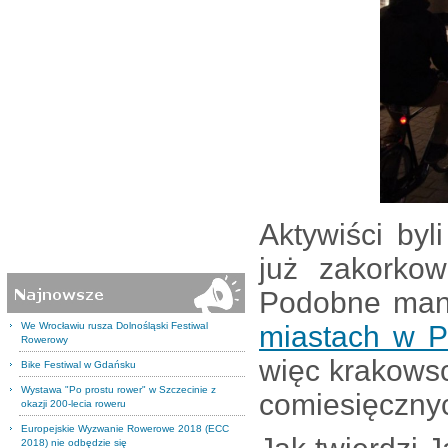
Aktywiści byl
już zakorko
Podobne mani
We Wrocławiu rusza Dolnośląski Festiwal
miastach w P
Rowerowy
więc krakowsc
Bike Festiwal w Gdańsku
Wystawa "Po prostu rower" w Szczecinie z
comiesięczny
okazji 200-lecia roweru
Europejskie Wyzwanie Rowerowe 2018 (ECC
2018) nie odbędzie się