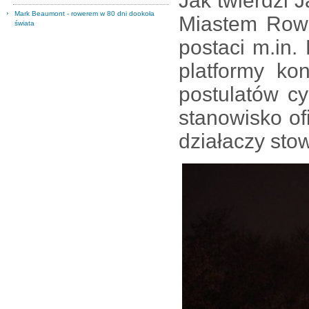
Jak twierdzi 
Mark Beaumont - rowerem w 80 dni dookoła
Miastem Rowe
świata
postaci m.in.
platformy ko
postulatów cy
stanowisko of
działaczy sto