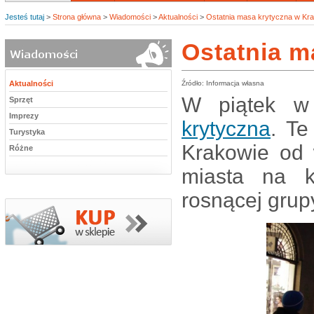
Jesteś tutaj
>
Strona główna
>
Wiadomości
>
Aktualności
>
Ostatnia masa krytyczna w Kr
Ostatnia m
Aktualności
Źródło: Informacja własna
W piątek w 
Sprzęt
Imprezy
krytyczna
. Te
Turystyka
Krakowie od 
Różne
miasta na k
rosnącej grupy