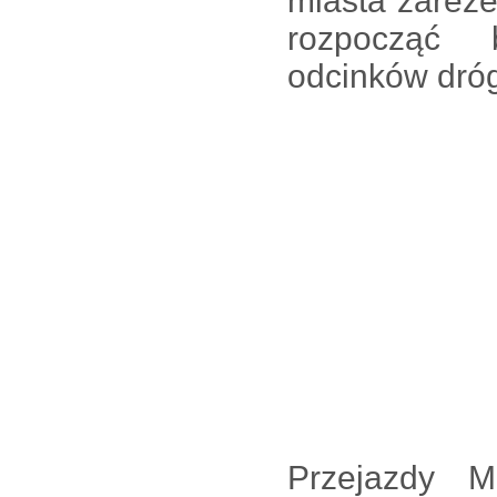
miasta zarez
rozpocząć 
odcinków dró
Przejazdy M