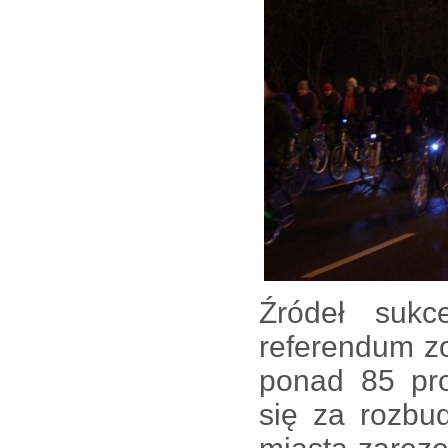
Źródeł suk
referendum z
ponad 85 pro
się za rozbu