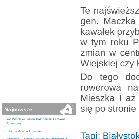
Te najświeższ
gen. Maczka 
kawałek przyb
w tym roku P
zmian w centr
Wiejskiej czy
Do tego do
rowerowa na
Mieszka I aż
się po stronie
We Wrocławiu rusza Dolnośląski Festiwal
Rowerowy
Bike Festiwal w Gdańsku
Tagi:
Białysto
Wystawa "Po prostu rower" w Szczecinie z