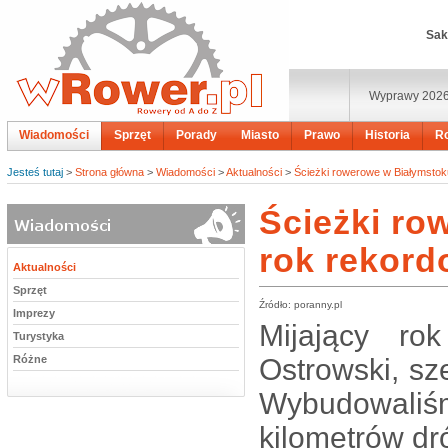
Sak
Wyprawy 202
Wiadomości
Sprzęt
Porady
Miasto
Prawo
Historia
R
Jesteś tutaj
>
Strona główna
>
Wiadomości
>
Aktualności
>
Ścieżki rowerowe w Białymstoku
Ścieżki ro
rok rekord
Aktualności
Sprzęt
Źródło: poranny.pl
Imprezy
Mijający ro
Turystyka
Różne
Ostrowski, sze
Wybudowaliśm
kilometrów dr