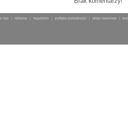
Brak komentarzy!
o nas
reklama
regulamin
polityka prywatności
sklep rowerowy
kon