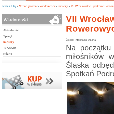
Jesteś tutaj
>
Strona główna
>
Wiadomości
>
Imprezy
>
VII Wrocławskie Spotkanie Podró
VII Wrocła
Rowerowyc
Aktualności
Sprzęt
Źródło: Informacja własna
Imprezy
Na początku 
Turystyka
Różne
miłośników 
Śląska odbęd
Spotkań Podr