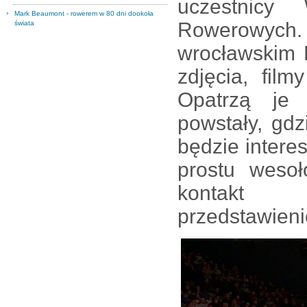
uczestnicy
Mark Beaumont - rowerem w 80 dni dookoła
Rowerowych. 
świata
wrocławskim 
zdjęcia, fil
Opatrzą je 
powstały, gdzi
będzie intere
prostu weso
kontakt „
przedstawieni