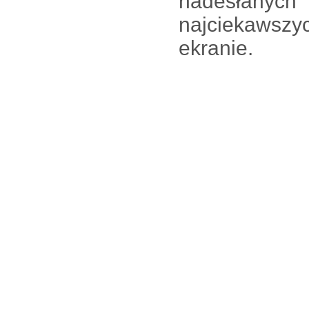
nadesłanych
najciekawszy
ekranie.