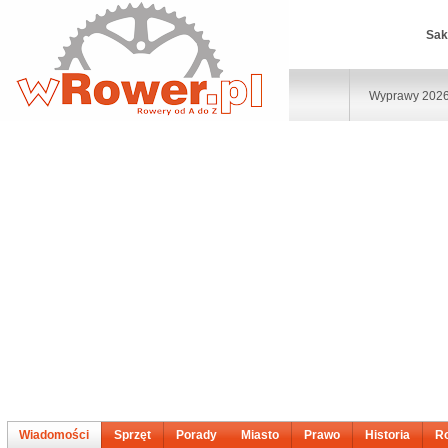
Sak
Wyprawy 202
Wiadomości
Sprzęt
Porady
Miasto
Prawo
Historia
R