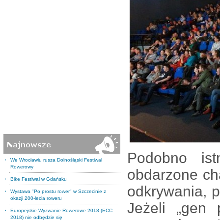
Podobno ist
We Wrocławiu rusza Dolnośląski Festiwal
Rowerowy
obdarzone cha
Bike Festiwal w Gdańsku
odkrywania, 
Wystawa "Po prostu rower" w Szczecinie z
okazji 200-lecia roweru
Jeżeli „gen 
Europejskie Wyzwanie Rowerowe 2018 (ECC
2018) nie odbędzie się