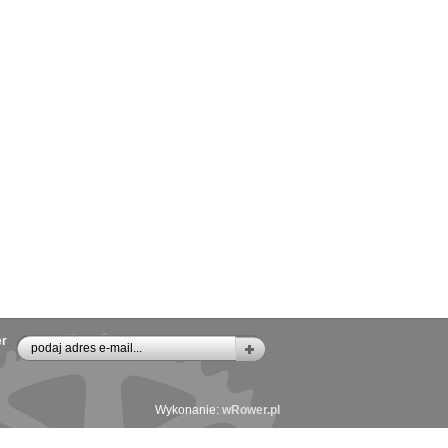
er
Wykonanie:
wRower.pl