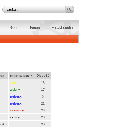
Sklep
Forum
Encyklopedia
ion
Długość
Kolor szlaku
żółty
13
zielony
17
niebieski
3
niebieski
21
czerwony
26
czarny
26
olska
33