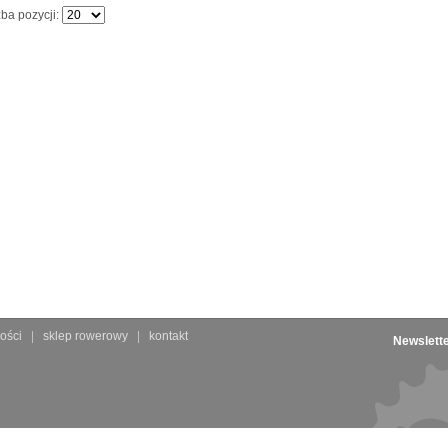
zba pozycji:
ości
sklep rowerowy
kontakt
Newslett