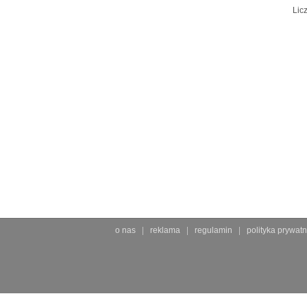
Lic
o nas
reklama
regulamin
polityka prywatn