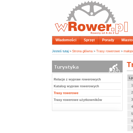
Wiadomości
Sprzęt
Porady
Miasto
Jesteś tutaj
>
Strona główna
>
Trasy rowerowe
>
małopo
T
Lp
Relacje z wypraw rowerowych
1
Katalog wypraw rowerowych
2
Trasy rowerowe
3
Trasy rowerowe użytkowników
4
5
6
7