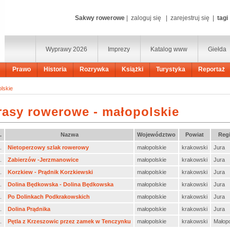
Sakwy rowerowe
|
zaloguj się
|
zarejestruj się
|
tagi
Wyprawy 2026
Imprezy
Katalog www
Giełda
Prawo
Historia
Rozrywka
Książki
Turystyka
Reportaż
lskie
rasy rowerowe - małopolskie
.
Nazwa
Województwo
Powiat
Reg
.
Nietoperzowy szlak rowerowy
małopolskie
krakowski
Jura
.
Zabierzów -Jerzmanowice
małopolskie
krakowski
Jura
.
Korzkiew - Prądnik Korzkiewski
małopolskie
krakowski
Jura
.
Dolina Będkowska - Dolina Będkowska
małopolskie
krakowski
Jura
.
Po Dolinkach Podkrakowskich
małopolskie
krakowski
Jura
.
Dolina Prądnika
małopolskie
krakowski
Jura
.
Pętla z Krzeszowic przez zamek w Tenczynku
małopolskie
krakowski
Małop