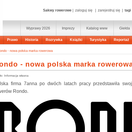
Sakwy rowerowe
|
zaloguj się
|
zarejestruj się
|
tagi
Wyprawy 2026
Imprezy
Katalog www
Giełda
Prawo
Historia
Rozrywka
Książki
Turystyka
Reportaż
ondo - nowa polska marka rowerowa
ondo - nowa polska marka rowerow
ło: Informacja własna
lska firma 7anna po dwóch latach pracy przedstawiła sw
werów Rondo.