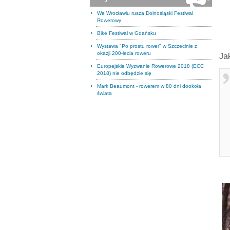
We Wrocławiu rusza Dolnośląski Festiwal
Rowerowy
Bike Festiwal w Gdańsku
Wystawa "Po prostu rower" w Szczecinie z
okazji 200-lecia roweru
Ja
Europejskie Wyzwanie Rowerowe 2018 (ECC
2018) nie odbędzie się
Mark Beaumont - rowerem w 80 dni dookoła
świata