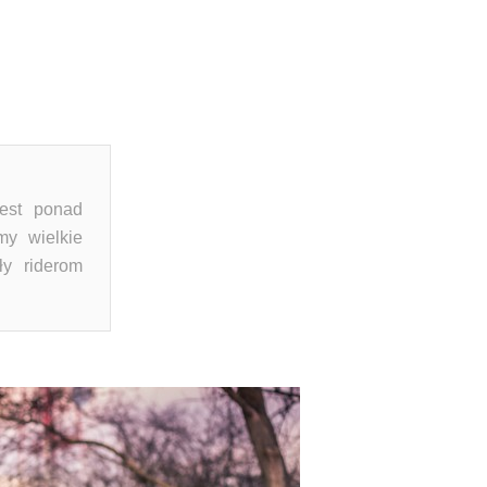
jest ponad
my wielkie
ły riderom