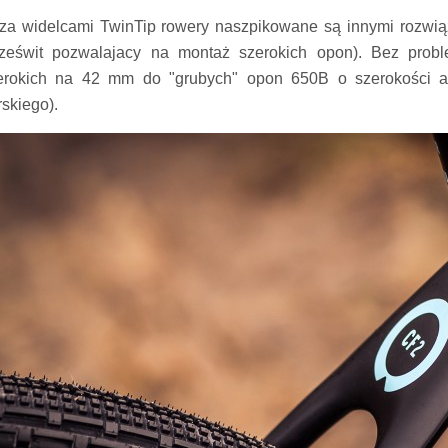
za widelcami TwinTip rowery naszpikowane są innymi rozwiąza
rześwit pozwalajacy na montaż szerokich opon). Bez pro
erokich na 42 mm do "grubych" opon 650B o szerokości a
rskiego).