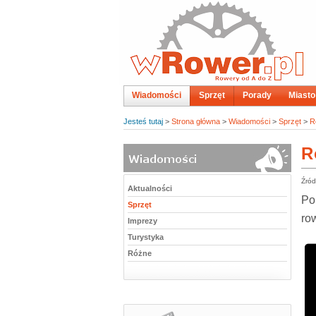
Wiadomości
Sprzęt
Porady
Miasto
Jesteś tutaj
>
Strona główna
>
Wiadomości
>
Sprzęt
>
R
R
Źród
Aktualności
Po
Sprzęt
ro
Imprezy
Turystyka
Różne