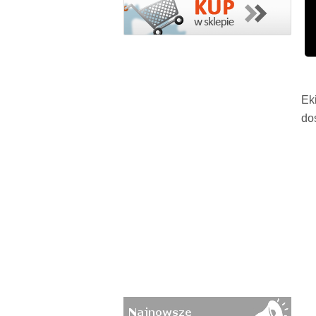
Ek
do