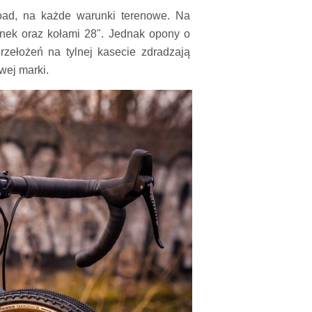
oad, na każde warunki terenowe. Na
anek oraz kołami 28". Jednak opony o
zełożeń na tylnej kasecie zdradzają
wej marki.