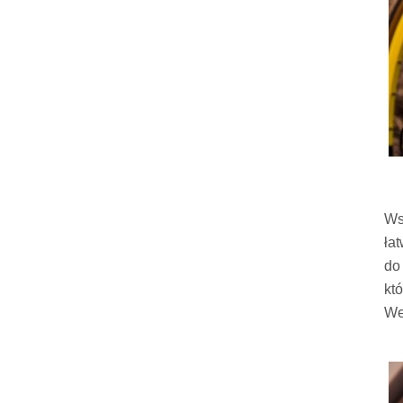
Ws
ła
do
kt
We