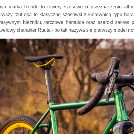
wa marka Rondo to rowery szosowe o przeznaczeniu all-r
erwszy rzut oka to klasyczne szosówki z kierownicą typu bar
resywnym bieżniku, tarczowe hamulce oraz szeroki zakres pr
avelowy charakter Ruuta - bo tak nazywa się pierwszy model no