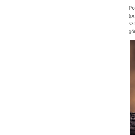
Po
(p
sz
gó