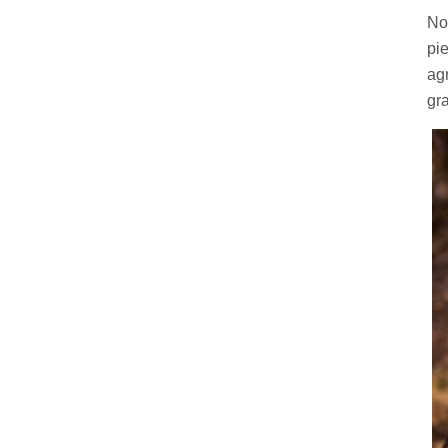
No
pi
ag
gr