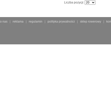
Liczba pozycji:
o nas
reklama
regulamin
polityka prywatności
sklep rowerowy
kon