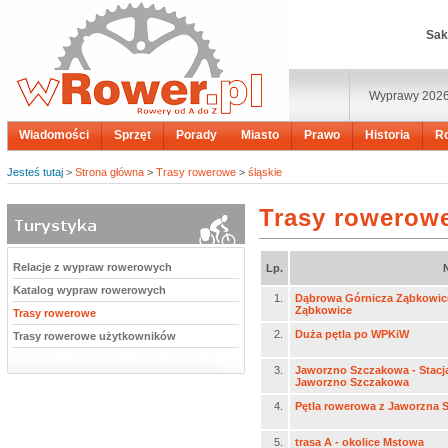
Sak
Wyprawy 202
Wiadomości
Sprzęt
Porady
Miasto
Prawo
Historia
R
Jesteś tutaj
>
Strona główna
>
Trasy rowerowe
>
śląskie
Trasy rowerowe
Relacje z wypraw rowerowych
Lp.
Katalog wypraw rowerowych
1.
Dąbrowa Górnicza Ząbkowice
Ząbkowice
Trasy rowerowe
2.
Duża pętla po WPKiW
Trasy rowerowe użytkowników
3.
Jaworzno Szczakowa - Stacja
Jaworzno Szczakowa
4.
Pętla rowerowa z Jaworzna S
5.
trasa A - okolice Mstowa