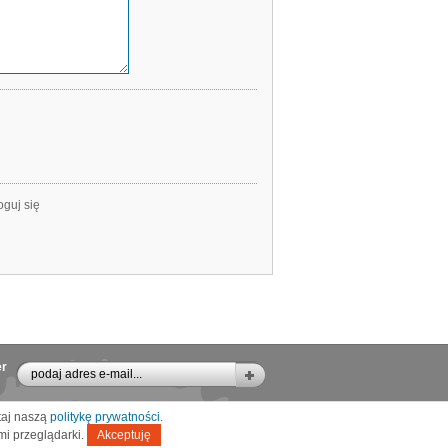
oguj się
er
ytaj naszą
politykę prywatności
.
mi przeglądarki.
Akceptuję
Wykonanie:
wRower.pl