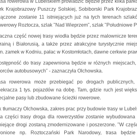
asa rowerowa w Lubelskiem prowadzić będzie przez kilka park
rk Krajobrazowy Puszczy Solskiej, Sobiborski Park Krajobra
łączone zostanie 11 istniejących już na tych terenach szla
werowy Roztocza, szlak "Nad Wieprzem", szlak "Południowe 
aczna część nowej trasy wiodła będzie przez malownicze tere
rainą i Białorusią, a także przez atrakcyjne turystycznie mie
in. zamek w Kodniu, pałac w Kostomłotach, dawne cerkwie praw
ostępność do trasy zapewniona będzie w różnych miejscach, z
orców autobusowych" - zaznaczyła Olchowska.
asa rowerowa może przebiegać po drogach publicznych, 
zekracza 1 tys. pojazdów na dobę. Tam, gdzie ruch jest więk
ecjalne pasy lub zbudowane ścieżki rowerowe.
k tłumaczy Olchowska, zakres prac przy budowie trasy w Lube
na części trasy droga dla rowerzystów zostanie wybudowana 
tniejące drogi zostaną zmodernizowane i poszerzone. "W części
ronione np. Roztoczański Park Narodowy, trasa będzie