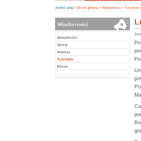
Jesteś tutaj
>
Strona główna
>
Wiadomości
>
Turystyka
L
Źród
Aktualności
Po
Sprzęt
po
Imprezy
Po
Turystyka
Różne
Um
pr
Pr
Ma
Ca
po
Ro
gm