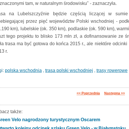
znaczonymi tam, w naturalnym środowisku" - zaznaczyła.
asa na Lubelszczyźnie będzie częścią liczącej w sumie
zebiegającej przez pięć województw Polski wschodniej - podk
k.190 km), lubelskie (ok. 350 km), podlaskie (ok. 590 km), warm
szt tego projektu to blisko 173 mln zł, a dofinansowanie ze ś
ła trasa ma być gotowa do końca 2015 r., ale niektóre odcink
3 r.
gi:
polska wschodnia
,
trasa polski wschodniej
,
trasy rowerowe
<< Poprzednia
Następna >>
bacz także:
reen Velo nagrodzony turystycznym Oscarem
twarto kolejny odcinek szlaku Green Velo - w Białymstoku