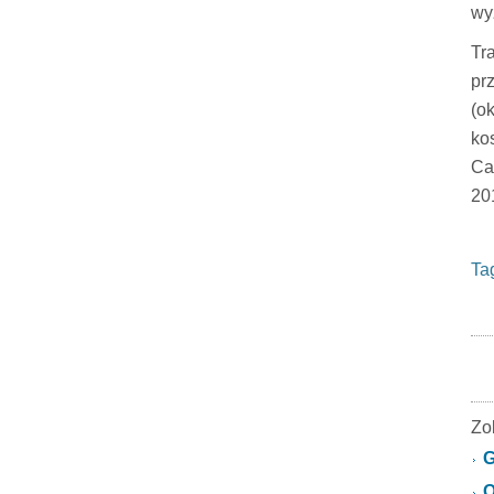
wy
Tr
pr
(o
ko
Ca
201
Ta
Zo
G
O