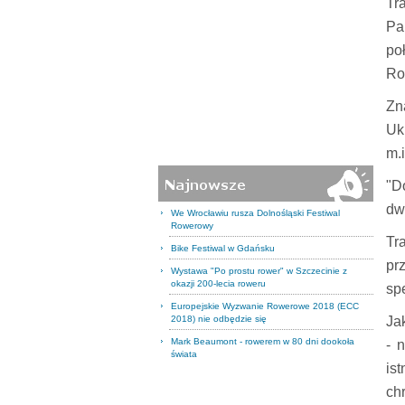
Tr
Pa
po
Ro
Zn
Uk
m.
"D
dw
We Wrocławiu rusza Dolnośląski Festiwal
Rowerowy
Tr
Bike Festiwal w Gdańsku
pr
Wystawa "Po prostu rower" w Szczecinie z
okazji 200-lecia roweru
sp
Europejskie Wyzwanie Rowerowe 2018 (ECC
2018) nie odbędzie się
Ja
Mark Beaumont - rowerem w 80 dni dookoła
- 
świata
is
ch