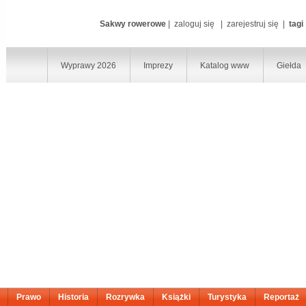
Sakwy rowerowe
|
zaloguj się
|
zarejestruj się
|
tagi
Wyprawy 2026
Imprezy
Katalog www
Giełda
Prawo
Historia
Rozrywka
Książki
Turystyka
Reportaż