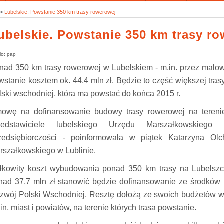
>
Lubelskie. Powstanie 350 km trasy rowerowej
ubelskie. Powstanie 350 km trasy r
ło: pap
nad 350 km trasy rowerowej w Lubelskiem - m.in. przez malow
wstanie kosztem ok. 44,4 mln zł. Będzie to część większej tra
lski wschodniej, która ma powstać do końca 2015 r.
owę na dofinansowanie budowy trasy rowerowej na terenie
zedstawiciele lubelskiego Urzędu Marszałkowskiego
zedsiębiorczości - poinformowała w piątek Katarzyna O
rszałkowskiego w Lublinie.
łkowity koszt wybudowania ponad 350 km trasy na Lubelszczy
nad 37,7 mln zł stanowić będzie dofinansowanie ze środków 
zwój Polski Wschodniej. Resztę dołożą ze swoich budżetów w
in, miast i powiatów, na terenie których trasa powstanie.