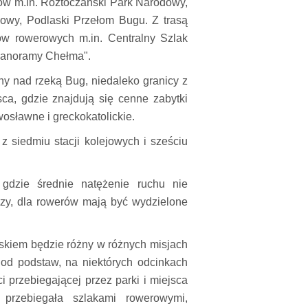
ów m.in. Roztoczański Park Narodowy,
zowy, Podlaski Przełom Bugu. Z trasą
ków rowerowych m.in. Centralny Szlak
Panoramy Chełma".
ny nad rzeką Bug, niedaleko granicy z
jsca, gdzie znajdują się cenne zabytki
osławne i greckokatolickie.
 siedmiu stacji kolejowych i sześciu
gdzie średnie natężenie ruchu nie
szy, dla rowerów mają być wydzielone
lskiem będzie różny w różnych misjach
od podstaw, na niektórych odcinkach
 przebiegającej przez parki i miejsca
 przebiegała szlakami rowerowymi,