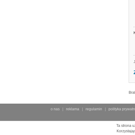
Bra
o nas
reklama
regulamin
polityka prywatn
Ta strona u
Korzystają