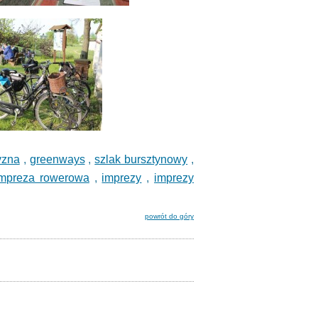
yzna
,
greenways
,
szlak bursztynowy
,
impreza rowerowa
,
imprezy
,
imprezy
powrót do góry