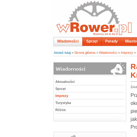
Wiadomości
Sprzęt
Porady
Miasto
Jesteś tutaj
>
Strona główna
>
Wiadomości
>
Imprezy
>
R
K
Aktualności
Źród
Sprzęt
Pr
Imprezy
ok
Turystyka
Różne
pi
ja
Pr