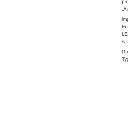
pr
„Ak
Im
Eu
LE
wie
Ra
Ty