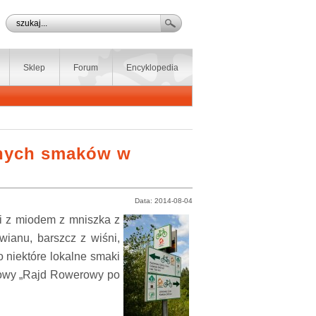
Sklep
Forum
Encyklopedia
lnych smaków w
Data: 2014-08-04
ki z miodem z mniszka z
wianu, barszcz z wiśni,
o niektóre lokalne smaki
niowy „Rajd Rowerowy po