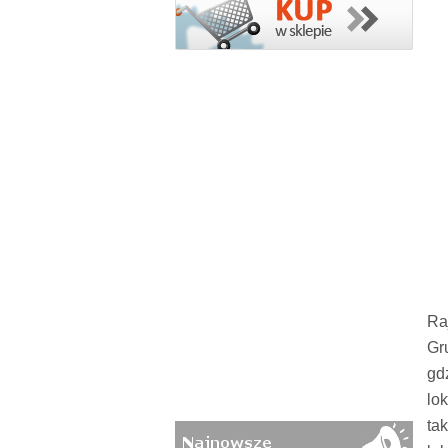
Ra
Gr
gd
lo
ta