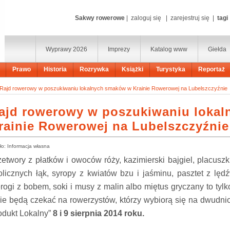
Sakwy rowerowe
|
zaloguj się
|
zarejestruj się
|
tagi
Wyprawy 2026
Imprezy
Katalog www
Giełda
Prawo
Historia
Rozrywka
Książki
Turystyka
Reportaż
Rajd rowerowy w poszukiwaniu lokalnych smaków w Krainie Rowerowej na Lubelszczyźnie
ajd rowerowy w poszukiwaniu loka
rainie Rowerowej na Lubelszczyźnie
ło: Informacja własna
zetwory z płatków i owoców róży, kazimierski bajgiel, placusz
olicznych łąk, syropy z kwiatów bzu i jaśminu, pasztet z lędź
erogi z bobem, soki i musy z malin albo miętus gryczany to tylk
kie będą czekać na rowerzystów, którzy wybiorą się na dwud
odukt Lokalny”
8 i 9 sierpnia 2014 roku.