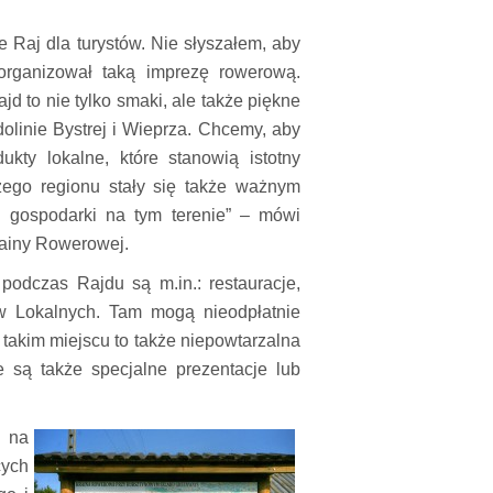
kże Raj dla turystów. Nie słyszałem, aby
organizował taką imprezę rowerową.
jd to nie tylko smaki, ale także piękne
olinie Bystrej i Wieprza. Chcemy, aby
ukty lokalne, które stanowią istotny
szego regionu stały się także ważnym
 i gospodarki na tym terenie” – mówi
rainy Rowerowej.
dczas Rajdu są m.in.: restauracje,
tów Lokalnych. Tam mogą nieodpłatnie
 takim miejscu to także niepowtarzalna
 są także specjalne prezentacje lub
 na
cych