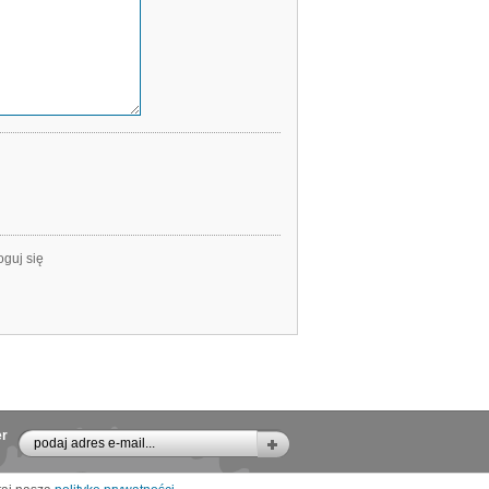
oguj się
er