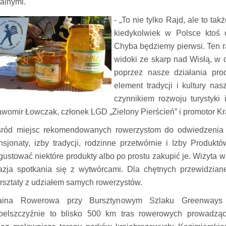
kalnymi.
- „To nie tylko Rajd, ale to ta
kiedykolwiek w Polsce ktoś 
Chyba będziemy pierwsi. Ten ra
widoki ze skarp nad Wisłą, w d
poprzez nasze działania prod
element tradycji i kultury na
czynnikiem rozwoju turystyki
awomir Łowczak, członek LGD „Zielony Pierścień” i promotor K
ród miejsc rekomendowanych rowerzystom do odwiedzenia po
nsjonaty, izby tradycji, rodzinne przetwórnie i Izby Produk
gustować niektóre produkty albo po prostu zakupić je. Wizyta w
azja spotkania się z wytwórcami. Dla chętnych przewidziane
rsztaty z udziałem samych rowerzystów.
aina Rowerowa przy Bursztynowym Szla
ku Greenways
belszczyźnie to blisko 500 km tras rowerowych prowadzą