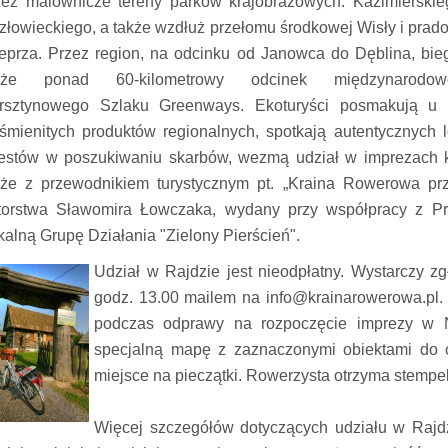
zez malownicze tereny parków krajobrazowych: Kazimierskie
złowieckiego, a także wzdłuż przełomu środkowej Wisły i prado
eprza. Przez region, na odcinku od Janowca do Dęblina, bie
kże ponad 60-kilometrowy odcinek międzynarodow
rsztynowego Szlaku Greenways. Ekoturyści posmakują u
śmienitych produktów regionalnych, spotkają autentycznych 
estów w poszukiwaniu skarbów, wezmą udział w imprezach k
kże z przewodnikiem turystycznym pt. „Kraina Rowerowa p
torstwa Sławomira Łowczaka, wydany przy współpracy z Pr
kalną Grupę Działania "Zielony Pierścień".
Udział w Rajdzie jest nieodpłatny. Wystarczy zg
godz. 13.00 mailem na info@krainarowerowa.pl. P
podczas odprawy na rozpoczęcie imprezy w N
specjalną mapę z zaznaczonymi obiektami do 
miejsce na pieczątki. Rowerzysta otrzyma stempel
Więcej szczegółów dotyczących udziału w Rajdz