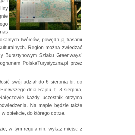
go i
liny
gnie
ego
 nas
lokalnych twórców, powędrują trasami
ulturalnych. Region można zwiedzać
rzy Bursztynowym Szlaku Greenways”
ogramem PolskaTurystyczna.pl przez
łosić swój udział do 6 sierpnia br. do
ierwszego dnia Rajdu, tj. 8 sierpnia,
ałęczowie każdy uczestnik otrzyma
odwiedzenia. Na mapie będzie także
 w obiekcie, do którego dotrze.
ie, w tym regulamin, wykaz miejsc z