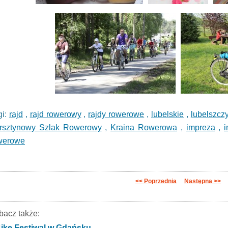
gi:
rajd
,
rajd rowerowy
,
rajdy rowerowe
,
lubelskie
,
lubelszcz
rsztynowy Szlak Rowerowy
,
Kraina Rowerowa
,
impreza
,
werowe
<< Poprzednia
Następna >>
bacz także:
ike Festiwal w Gdańsku