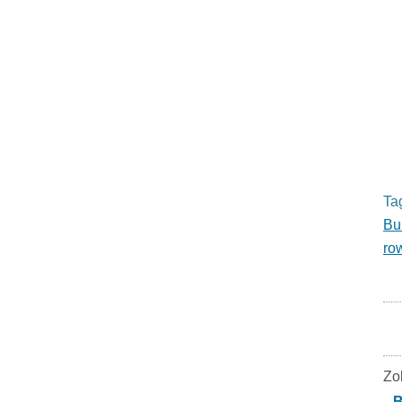
Ta
Bu
ro
Zo
B