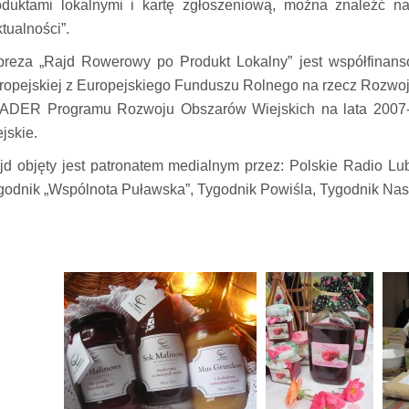
oduktami lokalnymi i kartę zgłoszeniową, można znaleźć 
tualności”.
preza „Rajd Rowerowy po Produkt Lokalny” jest współfina
ropejskiej z Europejskiego Funduszu Rolnego na rzecz Rozwo
ADER Programu Rozwoju Obszarów Wiejskich na lata 2007-
jskie.
jd objęty jest patronatem medialnym przez: Polskie Radio Lub
godnik „Wspólnota Puławska”, Tygodnik Powiśla, Tygodnik Nas