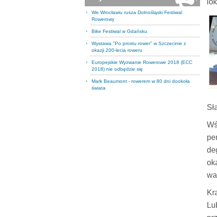
lo
We Wrocławiu rusza Dolnośląski Festiwal
Rowerowy
Bike Festiwal w Gdańsku
Wystawa "Po prostu rower" w Szczecinie z
okazji 200-lecia roweru
Europejskie Wyzwanie Rowerowe 2018 (ECC
2018) nie odbędzie się
Mark Beaumont - rowerem w 80 dni dookoła
świata
Sł
Wś
pe
de
ok
wa
Kr
Lu