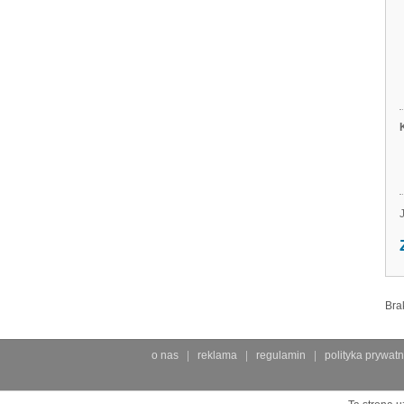
Bra
o nas
reklama
regulamin
polityka prywatn