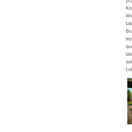
pr
Ko
Wi
ta
Bu
wy
qu
ta
au
Lo