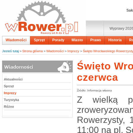
Sak
Wyprawy 202
Wiadomości
Sprzęt
Porady
Miasto
Prawo
Historia
R
Jesteś tutaj
>
Strona główna
>
Wiadomości
>
Imprezy
>
Święto Wrocławskiego Rowerzysty
Święto Wro
czerwca
Aktualności
Sprzęt
Źródło: Informacja własna
Imprezy
Z wielką pr
Turystyka
Różne
zroweryzo
Rowerzysty, 1
11:00 na pl. 