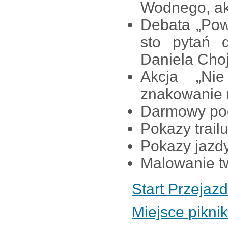
Wodnego, ak
Debata „Powi
sto pytań 
Daniela Cho
Akcja „Nie
znakowanie r
Darmowy poc
Pokazy trail
Pokazy jazdy
Malowanie tw
Start Przeja
Miejsce pikni