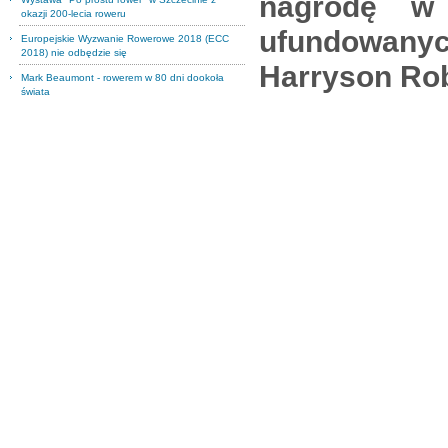
nagrodę w
okazji 200-lecia roweru
ufundowany
Europejskie Wyzwanie Rowerowe 2018 (ECC
2018) nie odbędzie się
Harryson Rob
Mark Beaumont - rowerem w 80 dni dookoła
świata