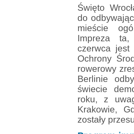
Święto Wrocł
do odbywając
mieście og
Impreza ta
czerwca jest
Ochrony Środ
rowerowy zres
Berlinie od
świecie dem
roku, z uwa
Krakowie, G
zostały przes