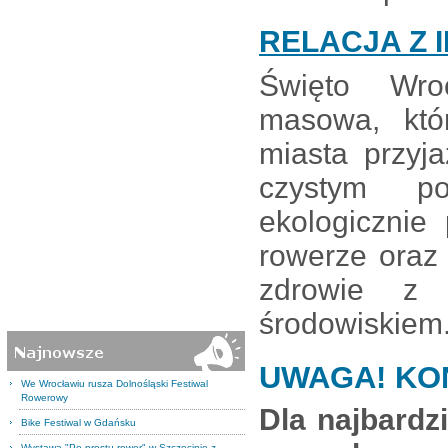
RELACJA Z 
Święto Wro
masowa, któ
miasta przyj
czystym po
ekologicznie
rowerze oraz
zdrowie z 
środowiskiem
UWAGA! KON
We Wrocławiu rusza Dolnośląski Festiwal
Rowerowy
Dla najbardz
Bike Festiwal w Gdańsku
Wystawa "Po prostu rower" w Szczecinie z