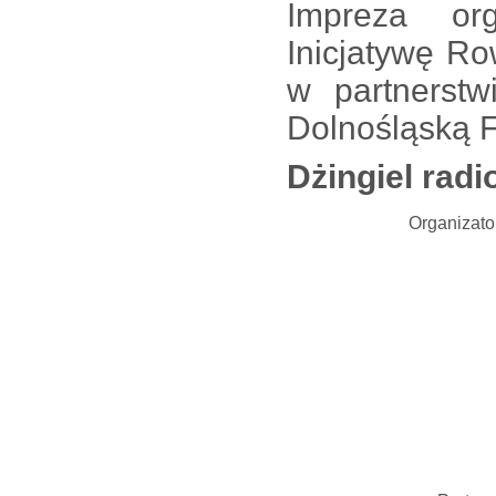
Impreza or
Inicjatywę R
w partnerst
Dolnośląską 
Dżingiel rad
Organizato