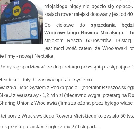
miejskiego nigdy nie będzie się opłacał
krajach rower miejski dotowany jest od 40
Co ciekawe do
sprzedania będ
Wrocławskiego Roweru Miejskiego
- b
stojakami. Reszta - 60 rowerów i 18 stacji
jest możliwość zatem, że Wrocławski ro
e firmy - nową i Nextbike.
żemy się spodziewać że do przetargu przystąpią następujące fi
Nextbike - dotychczasowy operator systemu
Warżała i Mac System z Podkarpacia - (operator Rzeszowskieg
BikeU z Warszawy - 1,2 mln zł (niedawno wygrał przetarg na Ro
Sharing Union z Wrocławia (firma założona przez byłego właści
 tej pory z Wrocławskiego Roweru Miejskiego korzystało 50 tys
nik przetargu zostanie ogłoszony 27 listopada.