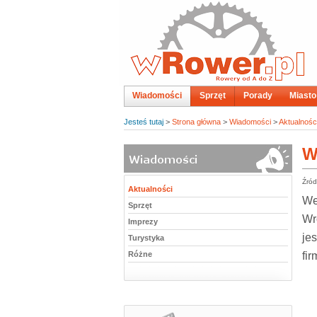
Wiadomości
Sprzęt
Porady
Miasto
Jesteś tutaj
>
Strona główna
>
Wiadomości
>
Aktualnośc
W
Źród
Aktualności
We
Sprzęt
Wr
Imprezy
je
Turystyka
Różne
fi