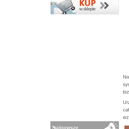
Ni
sy
bi
Ur
ca
wz