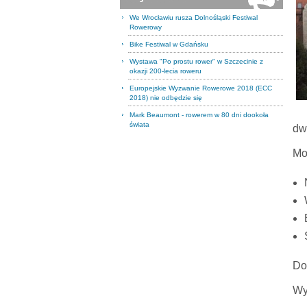
We Wrocławiu rusza Dolnośląski Festiwal
Rowerowy
Bike Festiwal w Gdańsku
Wystawa "Po prostu rower" w Szczecinie z
okazji 200-lecia roweru
Europejskie Wyzwanie Rowerowe 2018 (ECC
2018) nie odbędzie się
Mark Beaumont - rowerem w 80 dni dookoła
świata
dwi
Mo
Do
Wy