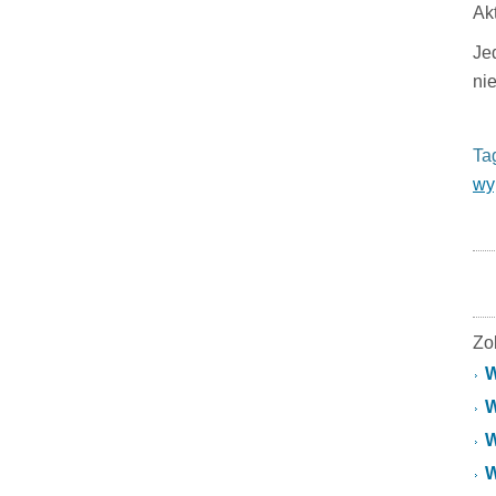
Ak
Je
ni
Ta
wy
Zo
W
W
W
W