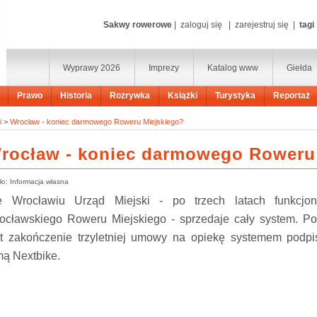
Sakwy rowerowe
|
zaloguj się
|
zarejestruj się
|
tagi
Wyprawy 2026
Imprezy
Katalog www
Giełda
Prawo
Historia
Rozrywka
Książki
Turystyka
Reportaż
i
>
Wrocław - koniec darmowego Roweru Miejskiego?
rocław - koniec darmowego Roweru
ło: Informacja własna
 Wrocławiu Urząd Miejski - po trzech latach funkcjon
ocławskiego Roweru Miejskiego - sprzedaje cały system. 
st zakończenie trzyletniej umowy na opiekę systemem podpi
rmą Nextbike.