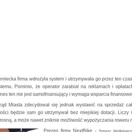
emiecka firma wdrożyła system i utrzymywała go przez ten czas.
stemu. Pomimo, że operator zarabiał na reklamach i opłatach
znes ten nie jest samofinansujący i wymaga wsparcia finansow
ząd Miasta zdecydował się jednak wystawić na sprzedaż cały
łości będzie sam go utrzymywał bez miejskiej dotacji. Liczy
rosną, a może nawet zniknie możliwość wypożyczania roweru n
Prezes firmy NextBike -
Tomasz Wojtkiewicz