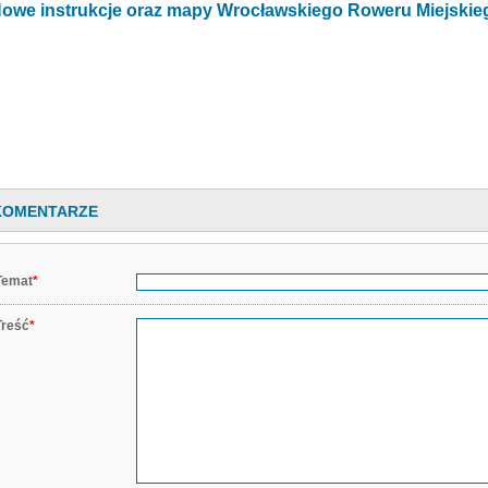
owe instrukcje oraz mapy Wrocławskiego Roweru Miejskie
KOMENTARZE
Temat
*
Treść
*