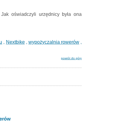
. Jak oświadczyli urzędnicy była ona
u
,
Nextbike
,
wypożyczalnia rowerów
,
powrót do góry
werów