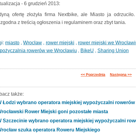
tualizacja - 6 grudzień 2013:
dyną ofertę złożyła firma Nextbike, ale Miasto ja odrzuciło
ezgodna z treścią ogłoszenia i regulaminem oraz zbyt tania.
gi:
miasto
,
Wrocław
,
rower miejski
,
rower miejski we Wrocławi
pożyczalnia rowerów we Wrocławiu
,
BikeU
,
Sharing Union
<< Poprzednia
Następna >>
bacz także:
 Łodzi wybrano operatora miejskiej wypożyczalni rowerów
rocławski Rower Miejski goni pozostałe miasta
 Szczecinie wybrano operatora miejskiej wypożyczalni ro
rocław szuka operatora Roweru Miejskiego