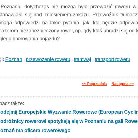
Poznaniu dotychczas nie można było przewozić roweru w 
stanawiało się nad zniesieniem zakazu. Przewoźnik tłumaczy
maga odpowiedzi na takie pytania, jak: kto będzie odpowia
sażerom niezabezpieczony rower, np. gdy ktoś ubrudzi się od
głego hamowania pojazdu?
gi:
Poznań
,
przewożenie roweru
,
tramwaj
,
transport roweru
<< Poprzednia
Następna >>
bacz także:
odejmij Europejskie Wyzwanie Rowerowe (European Cyclin
odróżnicy rowerowi spotykają się w Poznaniu na gali Rowe
oznań ma oficera rowerowego