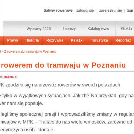
Sakwy rowerowe
|
zaloguj się
|
zarejestruj się
|
tagi
Wyprawy 2026
Imprezy
Katalog www
Giełda
Prawo
Historia
Rozrywka
Książki
Turystyka
Reportaż
i
>
Z rowerem do tramwaju w Poznaniu
 rowerem do tramwaju w Poznaniu
ło:
gazeta.pl
K zgodziło się na przewóz rowerów w swoich pojazdach
e tylko w wyjątkowych sytuacjach. Jakich? Na przykład, gdy n
wer nam się popsuje.
Ulegliśmy społecznej presji i wprowadziliśmy zmiany w regulam
amwajów w MPK. - Trafiało do nas wiele wniosków, zarówno od 
jedynczych osób - dodaje.