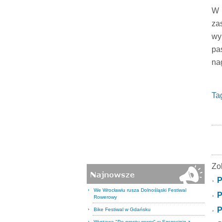
W 
za
wy
pa
na
Ta
Zo
P
We Wrocławiu rusza Dolnośląski Festiwal
P
Rowerowy
P
Bike Festiwal w Gdańsku
Wystawa "Po prostu rower" w Szczecinie z