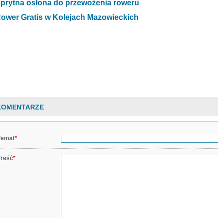
prytna osłona do przewożenia roweru
ower Gratis w Kolejach Mazowieckich
KOMENTARZE
Temat
*
Treść
*