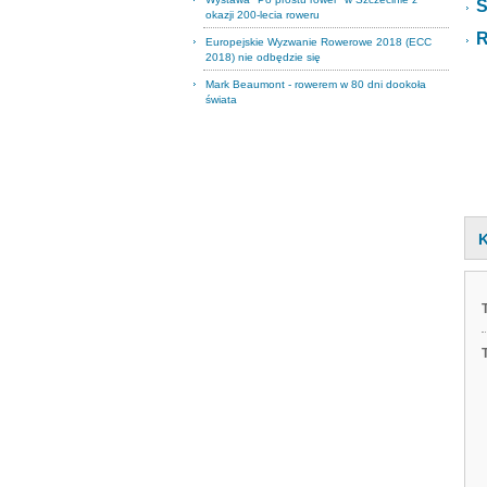
S
okazji 200-lecia roweru
R
Europejskie Wyzwanie Rowerowe 2018 (ECC
2018) nie odbędzie się
Mark Beaumont - rowerem w 80 dni dookoła
świata