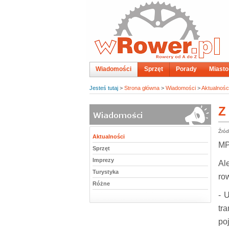
Wiadomości
Sprzęt
Porady
Miasto
Jesteś tutaj
>
Strona główna
>
Wiadomości
>
Aktualnośc
Z
Źród
Aktualności
MP
Sprzęt
Imprezy
Al
Turystyka
ro
Różne
- 
tr
po