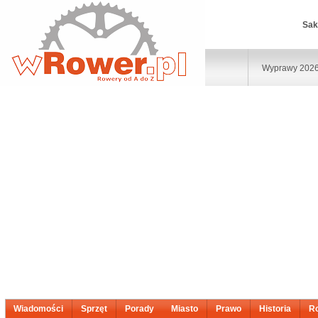
Sak
Wyprawy 202
Wiadomości
Sprzęt
Porady
Miasto
Prawo
Historia
R