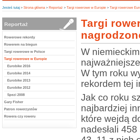
Jesteś tutaj
>
Strona główna
>
Reportaż
>
Targi rowerowe w Europie
>
Targi rowerowe Eur
Targi rowe
nagrodzon
Rowerowe rekordy
Rowerem na biegun
W niemieckim 
Targi rowerowe w Polsce
Targi rowerowe w Europie
najważniejsze
Eurobike 2016
W tym roku wy
Eurobike 2014
Eurobike 2013
rekordem tej 
Eurobike 2012
Jak co roku s
Spezi 2008
Gary Fisher
najbardziej i
Patron rowerzystów
które wejdą d
Rowera czy roweru
nadesłali 458 
43. 11 z nich 