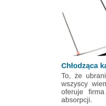
Chłodząca k
To, że ubran
wszyscy wiem
oferuje firm
absorpcji.