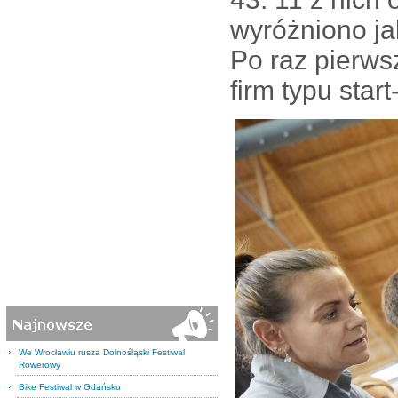
wyróżniono ja
Po raz pierws
firm typu start
We Wrocławiu rusza Dolnośląski Festiwal
Rowerowy
Bike Festiwal w Gdańsku