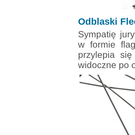
Odblaski Fle
Sympatię jury
w formie fla
przylepia si
widoczne po o