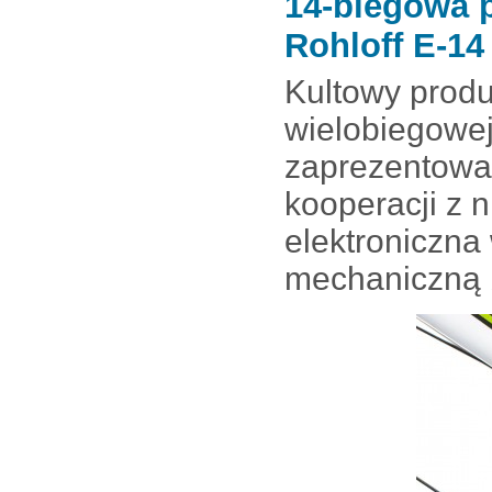
14-biegowa p
Rohloff E-14
Kultowy produ
wielobiegowej
zaprezentował
kooperacji z 
elektroniczna
mechaniczną b