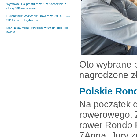
Wystawa "Po prostu rower" w Szczecinie z
okazji 200-lecia roweru
Europejskie Wyzwanie Rowerowe 2018 (ECC
2018) nie odbędzie się
Mark Beaumont - rowerem w 80 dni dookoła
świata
Oto wybrane p
nagrodzone z
Polskie Ron
Na początek d
rowerowego. 
rower Rondo 
7Anna. Jury 