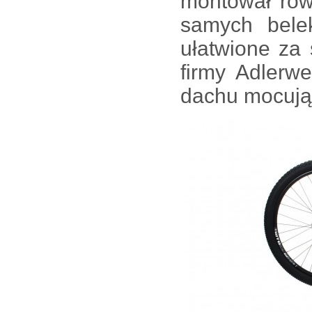
montował row
samych bele
ułatwione za
firmy Adlerw
dachu mocując