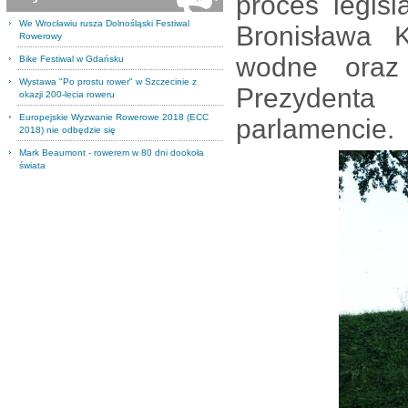
proces legis
We Wrocławiu rusza Dolnośląski Festiwal
Bronisława 
Rowerowy
wodne oraz 
Bike Festiwal w Gdańsku
Wystawa "Po prostu rower" w Szczecinie z
Prezydenta
okazji 200-lecia roweru
Europejskie Wyzwanie Rowerowe 2018 (ECC
parlamencie.
2018) nie odbędzie się
Mark Beaumont - rowerem w 80 dni dookoła
świata