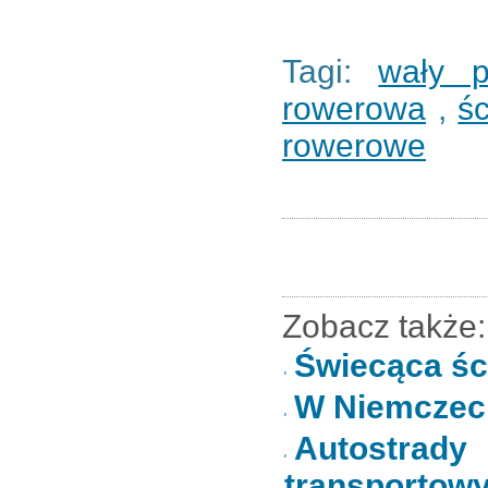
Tagi:
wały p
rowerowa
,
ś
rowerowe
Zobacz także:
Świecąca śc
W Niemczech
Autostrad
transportow