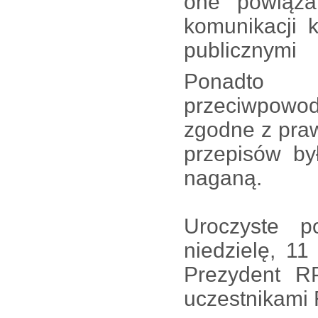
one powiąza
komunikacji 
publicznymi
Ponadto
przeciwpowo
zgodne z pra
przepisów by
naganą.
Uroczyste 
niedzielę, 11
Prezydent R
uczestnikami