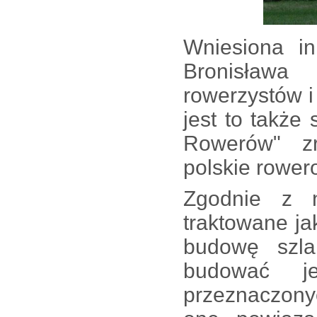
Wniesiona in
Bronisław
rowerzystów 
jest to także
Rowerów" zr
polskie rower
Zgodnie z 
traktowane jak
budowę szla
budować j
przeznaczony