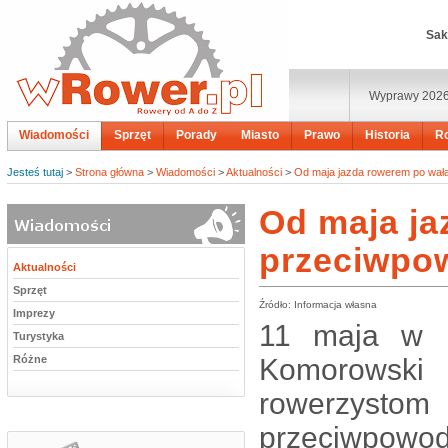
Sak
Wyprawy 202
Wiadomości
Sprzęt
Porady
Miasto
Prawo
Historia
R
Jesteś tutaj
>
Strona główna
>
Wiadomości
>
Aktualności
>
Od maja jazda rowerem po wał
Od maja ja
przeciwpo
Aktualności
Sprzęt
Źródło: Informacja własna
Imprezy
11 maja w B
Turystyka
Różne
Komorowski
rowerzyst
przeciwpow