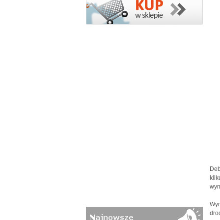
Deb
kil
wyn
Wyn
dro