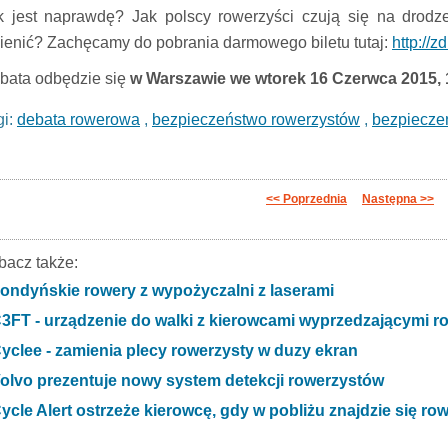
k jest naprawdę? Jak polscy rowerzyści czują się na drod
ienić? Zachęcamy do pobrania darmowego biletu tutaj:
http://
bata odbędzie się
w Warszawie we wtorek 16 Czerwca 2015, 
gi:
debata rowerowa
,
bezpieczeństwo rowerzystów
,
bezpiecze
<< Poprzednia
Następna >>
bacz także:
ondyńskie rowery z wypożyczalni z laserami
3FT - urządzenie do walki z kierowcami wyprzedzającymi r
yclee - zamienia plecy rowerzysty w duzy ekran
olvo prezentuje nowy system detekcji rowerzystów
ycle Alert ostrzeże kierowcę, gdy w pobliżu znajdzie się ro