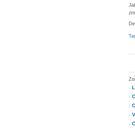
Ja
zm
De
Ta
Zo
L
C
C
V
C