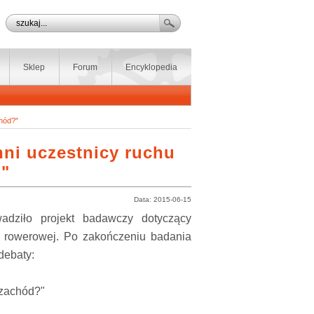
Sklep
Forum
Encyklopedia
hód?"
nni uczestnicy ruchu
"
Data: 2015-06-15
adziło projekt badawczy dotyczący
ki rowerowej. Po zakończeniu badania
debaty:
 zachód?"