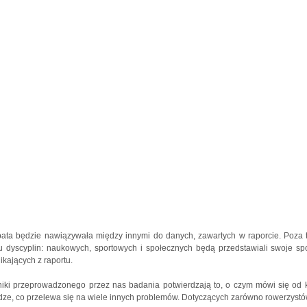
ata będzie nawiązywała między innymi do danych, zawartych w raporcie. Poza t
ku dyscyplin: naukowych, sportowych i społecznych będą przedstawiali swoje 
ikających z raportu.
iki przeprowadzonego przez nas badania potwierdzają to, o czym mówi się od ki
dze, co przelewa się na wiele innych problemów. Dotyczących zarówno rowerzystów