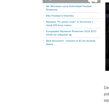
We Wrocławiu rusza Dolnośląski Festiwal
Rowerowy
Bike Festiwal w Gdańsku
Wystawa "Po prostu rower" w Szczecinie z
okazji 200-lecia roweru
Europejskie Wyzwanie Rowerowe 2018 (ECC
2018) nie odbędzie się
Mark Beaumont - rowerem w 80 dni dookoła
świata
De
po
wp