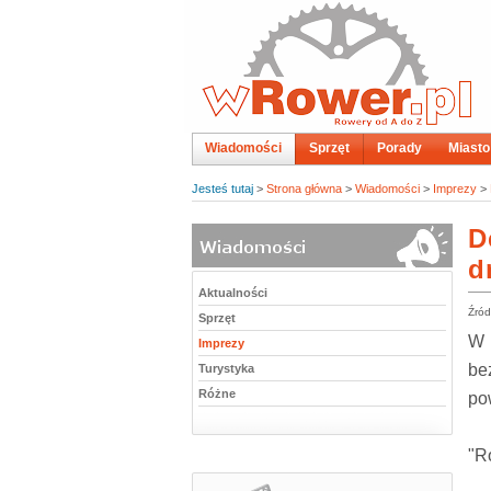
Wiadomości
Sprzęt
Porady
Miasto
Jesteś tutaj
>
Strona główna
>
Wiadomości
>
Imprezy
>
D
d
Aktualności
Źród
Sprzęt
W 
Imprezy
be
Turystyka
Różne
po
"R