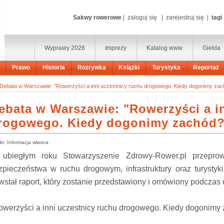
Sakwy rowerowe
|
zaloguj się
|
zarejestruj się
|
tagi
Wyprawy 2026
Imprezy
Katalog www
Giełda
Prawo
Historia
Rozrywka
Książki
Turystyka
Reportaż
Debata w Warszawie: "Rowerzyści a inni uczestnicy ruchu drogowego. Kiedy dogonimy zac
ebata w Warszawie: "Rowerzyści a i
rogowego. Kiedy dogonimy zachód?
ło: Informacja własna
ubiegłym roku Stowarzyszenie Zdrowy-Rower.pl przeprow
zpieczeństwa w ruchu drogowym, infrastruktury oraz turysty
wstał raport, który zostanie przedstawiony i omówiony podczas 
owerzyści a inni uczestnicy ruchu drogowego. Kiedy dogonimy