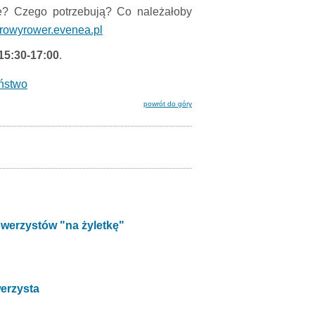
ze? Czego potrzebują? Co należałoby
zdrowyrower.evenea.pl
15:30-17:00
.
ństwo
powrót do góry
owerzystów "na żyletkę"
werzysta