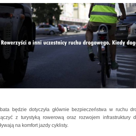
bata będzie dotyczyła głównie bezpieczeństwa w ruchu dr
łączyć z turystyką rowerową oraz rozwojem infrastruktury d
ływają na komfort jazdy cyklisty.