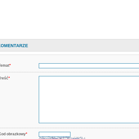
KOMENTARZE
Temat
*
Treść
*
Kod obrazkowy
*