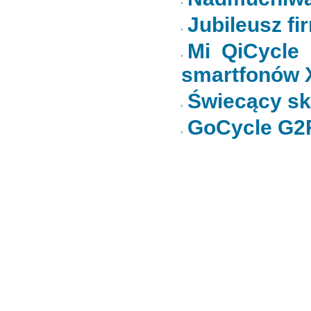
Jubileusz f
Mi QiCycle 
smartfonów 
Świecący s
GoCycle G2R