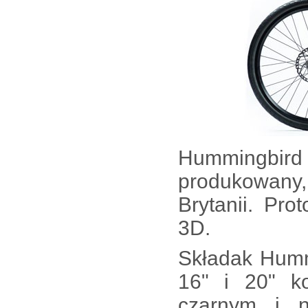
Hummingbird z
produkowany,
Brytanii. Pr
3D.
Składak Humm
16" i 20" k
czarnym i n