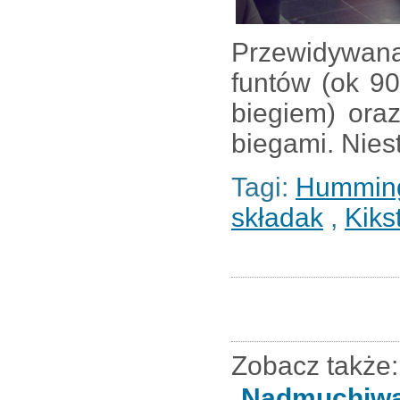
Przewidywan
funtów (ok 90
biegiem) oraz
biegami. Niest
Tagi:
Humming
składak
,
Kiks
Zobacz także:
Nadmuchiwa