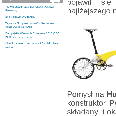
pojawił się
We Wrocławiu rusza Dolnośląski Festiwal
najlżejszego 
Rowerowy
Bike Festiwal w Gdańsku
Wystawa "Po prostu rower" w Szczecinie z
okazji 200-lecia roweru
Europejskie Wyzwanie Rowerowe 2018 (ECC
2018) nie odbędzie się
Mark Beaumont - rowerem w 80 dni dookoła
świata
Pomysł na
Hu
konstruktor P
składany, i o