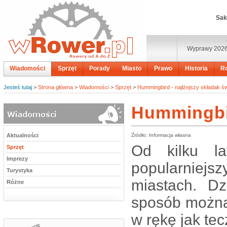
Sak
Wyprawy 202
Wiadomości
Sprzęt
Porady
Miasto
Prawo
Historia
R
Jesteś tutaj
>
Strona główna
>
Wiadomości
>
Sprzęt
>
Hummingbird - najlżejszy składak św
Hummingbir
Aktualności
Źródło: Informacja własna
Od kilku la
Sprzęt
Imprezy
popularniejs
Turystyka
miastach. Dz
Różne
sposób można
w rękę jak tec