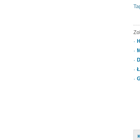
Ta
Zo
H
M
D
Ł
G