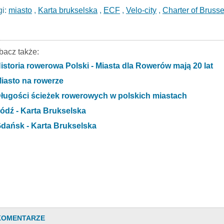
gi:
miasto
,
Karta brukselska
,
ECF
,
Velo-city
,
Charter of Brusse
bacz także:
istoria rowerowa Polski - Miasta dla Rowerów mają 20 lat
iasto na rowerze
ługości ścieżek rowerowych w polskich miastach
ódź - Karta Brukselska
dańsk - Karta Brukselska
KOMENTARZE