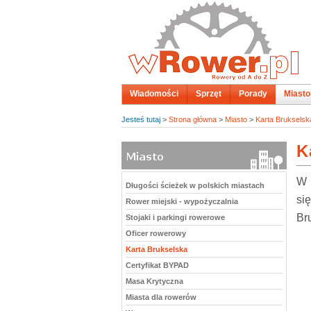
Wiadomości
Sprzęt
Porady
Miasto
Jesteś tutaj
>
Strona główna
>
Miasto
>
Karta Brukselsk
K
W 
Długości ścieżek w polskich miastach
si
Rower miejski - wypożyczalnia
Br
Stojaki i parkingi rowerowe
Oficer rowerowy
Karta Brukselska
Certyfikat BYPAD
Masa Krytyczna
Miasta dla rowerów