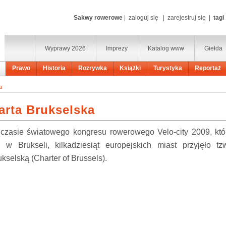
Sakwy rowerowe
|
zaloguj się
|
zarejestruj się
|
tagi
Wyprawy 2026
Imprezy
Katalog www
Giełda
Prawo
Historia
Rozrywka
Książki
Turystyka
Reportaż
a
arta Brukselska
czasie światowego kongresu rowerowego Velo-city 2009, któ
ę w Brukseli, kilkadziesiąt europejskich miast przyjęło tz
ukselską (Charter of Brussels).