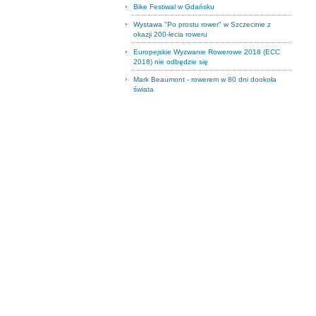
Bike Festiwal w Gdańsku
Wystawa "Po prostu rower" w Szczecinie z
okazji 200-lecia roweru
Europejskie Wyzwanie Rowerowe 2018 (ECC
2018) nie odbędzie się
Mark Beaumont - rowerem w 80 dni dookoła
świata