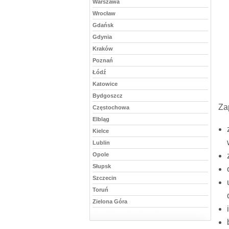
Warszawa
Wrocław
Gdańsk
Gdynia
Kraków
Poznań
Łódź
Katowice
Bydgoszcz
Zap
Częstochowa
Elbląg
Kielce
Lublin
Opole
Słupsk
Szczecin
Toruń
Zielona Góra