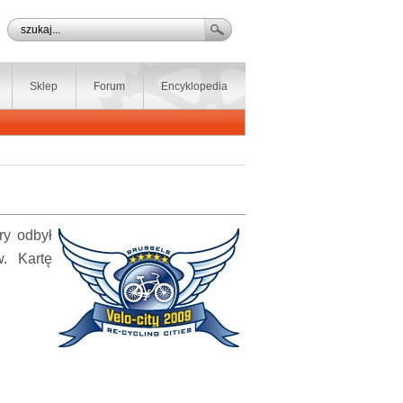
Sklep
Forum
Encyklopedia
ry odbył
w. Kartę