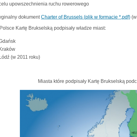
celu upowszechnienia ruchu rowerowego
yginalny dokument
Charter of Brussels (plik w formacie *.pdf)
(w
Polsce Kartę Brukselską podpisały władze miast:
Gdańsk
Kraków
Łódź (w 2011 roku)
Miasta które podpisały Kartę Brukselską podc