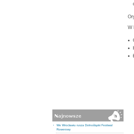
Or
W 
We Wrocławiu rusza Dolnośląski Festiwal
Rowerowy