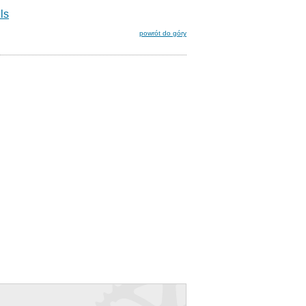
ls
powrót do góry