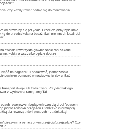
 pojazdu"?
dania, czy każdy rower nadaje się do montowania
m od prawa by się przydało. Przecież jakby było mnie
rkę do przedszkola na bagażniku i gro innych ludzi robi
sać.
a swiecie rowerzysta glownie sobie robi szkode
aj np. kobity a wszystko będzie dobrze
 usiąść na bagażniku i pedałować, jednocześnie
ście powinien pomagać w nawigowaniu aby unikać
ansport dwójki lub trójki dzieci. Przykład takiego
rower z wydłużoną ramą Long Tail
o drogach rowerowych będących częscią drogi (opasem
ąp pierwszeństwa przejazdu z tabliczką informującą
eżką dla rowerzystów i pieszych - za ścieżką i
om/ pieszym na oznaczonym przejściu/przejeździe? Czy
ch ?