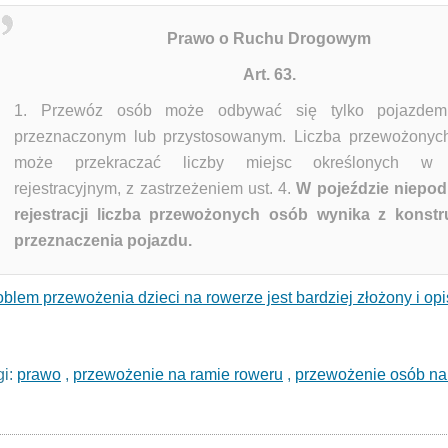
Prawo o Ruchu Drogowym
Art. 63.
1. Przewóz osób może odbywać się tylko pojazde
przeznaczonym lub przystosowanym. Liczba przewożonyc
może przekraczać liczby miejsc określonych w 
rejestracyjnym, z zastrzeżeniem ust. 4.
W pojeździe niepo
rejestracji liczba przewożonych osób wynika z konst
przeznaczenia pojazdu.
oblem przewożenia dzieci na rowerze jest bardziej złożony i op
gi:
prawo
,
przewożenie na ramie roweru
,
przewożenie osób na