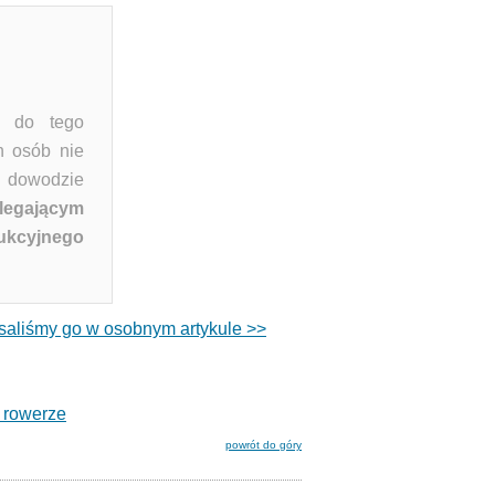
m do tego
h osób nie
dowodzie
dlegającym
rukcyjnego
isaliśmy go w osobnym artykule >>
 rowerze
powrót do góry