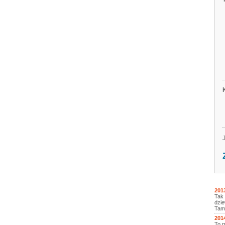
201
Tak 
dzie
Tam 
201
To m