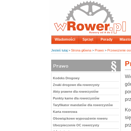
Wiadomości
Sprzęt
Porady
Miasto
Jesteś tutaj
>
Strona główna
>
Prawo
>
Przewożenie os
P
Wi
Kodeks Drogowy
gó
Znaki drogowe dla rowerzysty
po
Akty prawne dla rowerzystów
Punkty karne dla rowerzystów
pr
Taryfikator mandatów dla rowerzystów
Ko
Karta rowerowa
si
Obowiązkowe wyposażenie roweru
pr
Ubezpieczenie OC rowerzysty