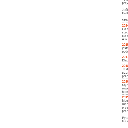
przy
Jeśl
fote
Stra
201
Co c
stać
tak 
A w 
201
jest
podc
201
Dla
201
Jest
trzy
prz
201
Są r
rowe
http
201
Mogl
ruch
prze
prze
Pyt
też 