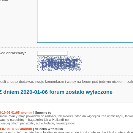
Kod obrazkowy
*
Jeśli chcesz dodawać swoje komentarze i wpisy na forum pod jednym nickiem - zal
Z dniem 2020-01-06 forum zostalo wylaczone
3-10-03 01:05 anonim
| Smutne to
mało Polacy mają powodów do radości, tak niewielu stać na więcej niż raz w miesiącu, tank
wuchy na solidnym bagażniku jak w Hollandii np...
więcej takich par jeździ, niż w Polsce, rowerzystów.
4-02-06 11:22 anonim
| dziecko w foteliku
amy rozumieć, że dziecko w foteliku można wozić, ale już dorosłej osoby lub dorosłego dzieck