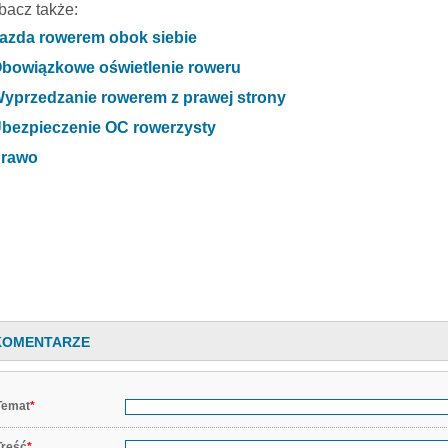
bacz także:
azda rowerem obok siebie
bowiązkowe oświetlenie roweru
yprzedzanie rowerem z prawej strony
bezpieczenie OC rowerzysty
rawo
KOMENTARZE
Temat
*
Treść
*