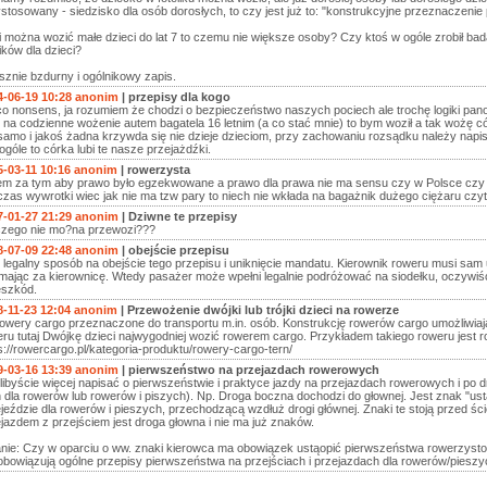
stosowany - siedzisko dla osób dorosłych, to czy jest już to: "konstrukcyjne przeznaczenie
i można wozić małe dzieci do lat 7 to czemu nie większe osoby? Czy ktoś w ogóle zrobił ba
lików dla dzieci?
sznie bzdurny i ogólnikowy zapis.
4-06-19 10:28 anonim
| przepisy dla kogo
o nonsens, ja rozumiem że chodzi o bezpieczeństwo naszych pociech ale trochę logiki pano
 na codzienne wożenie autem bagatela 16 letnim (a co stać mnie) to bym woził a tak wożę có
samo i jakoś żadna krzywda się nie dzieje dzieciom, przy zachowaniu rozsądku należy napi
ogóle to córka lubi te nasze przejażdźki.
5-03-11 10:16 anonim
| rowerzysta
em za tym aby prawo było egzekwowane a prawo dla prawa nie ma sensu czy w Polsce czy n
zas wywrotki wiec jak nie ma tzw pary to niech nie wkłada na bagażnik dużego ciężaru czyt
7-01-27 21:29 anonim
| Dziwne te przepisy
czego nie mo?na przewozi???
8-07-09 22:48 anonim
| obejście przepisu
 legalny sposób na obejście tego przepisu i uniknięcie mandatu. Kierownik roweru musi sam
mając za kierownicę. Wtedy pasażer może wpełni legalnie podróżować na siodełku, oczywi
eszkód.
8-11-23 12:04 anonim
| Przewożenie dwójki lub trójki dzieci na rowerze
owery cargo przeznaczone do transportu m.in. osób. Konstrukcję rowerów cargo umożliwiają tr
ru tutaj Dwójkę dzieci najwygodniej wozić rowerem cargo. Przykładem takiego roweru jest 
s://rowercargo.pl/kategoria-produktu/rowery-cargo-tern/
9-03-16 13:39 anonim
| pierwszeństwo na przejazdach rowerowych
ibyście więcej napisać o pierwszeństwie i praktyce jazdy na przejazdach rowerowych i p
 dla rowerów lub rowerów i piszych). Np. Droga boczna dochodzi do głownej. Jest znak "ust
jeździe dla rowerów i pieszych, przechodzącą wzdłuż drogi głównej. Znaki te stoją przed ści
jazdem z przejściem jest droga głowna i nie ma już znaków.
anie: Czy w oparciu o ww. znaki kierowca ma obowiązek ustąopić pierwszeństwa rowerzyst
obowiązują ogólne przepisy pierwszeństwa na przejściach i przejazdach dla rowerów/pieszy