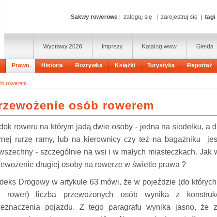
Sakwy rowerowe
|
zaloguj się
|
zarejestruj się
|
tagi
Wyprawy 2026
Imprezy
Katalog www
Giełda
Prawo
Historia
Rozrywka
Książki
Turystyka
Reportaż
ób rowerem
rzewożenie osób rowerem
dok roweru na którym jadą dwie osoby - jedna na siodełku, a 
rnej rurze ramy, lub na kierownicy czy też na bagażniku je
wszechny - szczególnie na wsi i w małych miasteczkach. Jak
zewożenie drugiej osoby na rowerze w świetle prawa ?
deks Drogowy w artykule 63 mówi, że w pojeździe (do których
ę rower) liczba przewożonych osób wynika z konstruk
zeznaczenia pojazdu. Z tego paragrafu wynika jasno, że 