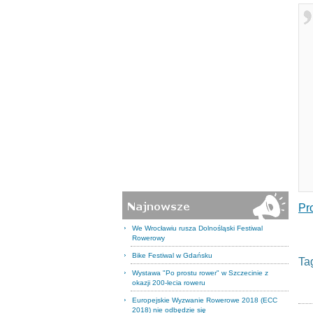
Pr
We Wrocławiu rusza Dolnośląski Festiwal
Rowerowy
Bike Festiwal w Gdańsku
Ta
Wystawa "Po prostu rower" w Szczecinie z
okazji 200-lecia roweru
Europejskie Wyzwanie Rowerowe 2018 (ECC
2018) nie odbędzie się