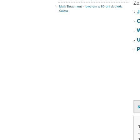
Zo
Mark Beaumont - rowerem w 80 dni dookoła
świata
J
O
W
U
P