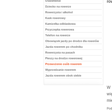
Oświetlenie
ro
Dziecko na rowerze
Rowerzysta i alkohol
Kask rowerowy
Kamizelka odblaskowa
Przyczepka rowerowa
Telefon na rowerze
Obowiązek jazdy po drodze dla rowerów
Jazda rowerem po chodniku
Rowerzysta na pasach
Pieszy na drodze rowerowej
Przewożenie osób rowerem
Wyprzedzanie rowerem
Jazda rowerem obok siebie
W 
wi
mi
Pod