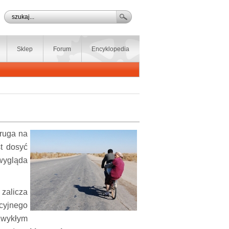
Sklep
Forum
Encyklopedia
druga na
st dosyć
 wygląda
 zalicza
cyjnego
zwykłym