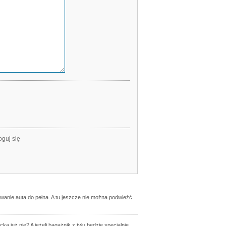
oguj się
owanie auta do pełna. A tu jeszcze nie można podwieźć
a już nie? A jeżeli bagażnik z tyłu będzie specjalnie