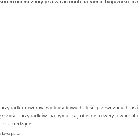
werem nie możemy przewozić osób na ramie, bagażniku, czy 
przypadku rowerów wieloosobowych ilość przewożonych osó
ększości przypadków na rynku są obecne rowery dwuosobo
ejsca siedzące.
stawa prawna: