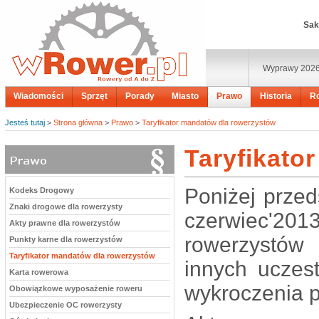
Sak
Wyprawy 202
Wiadomości
Sprzęt
Porady
Miasto
Prawo
Historia
R
Jesteś tutaj
>
Strona główna
>
Prawo
>
Taryfikator mandatów dla rowerzystów
Taryfikato
Poniżej przed
Kodeks Drogowy
Znaki drogowe dla rowerzysty
czerwiec'2
Akty prawne dla rowerzystów
rowerzystów
Punkty karne dla rowerzystów
Taryfikator mandatów dla rowerzystów
innych uczes
Karta rowerowa
wykroczenia 
Obowiązkowe wyposażenie roweru
Ubezpieczenie OC rowerzysty