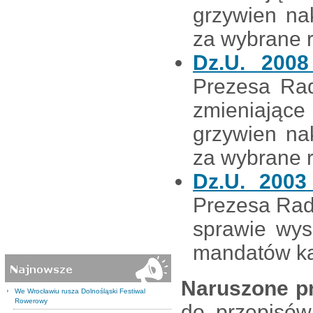
grzywien na
za wybrane 
Dz.U. 200
Prezesa Rad
zmieniające
grzywien na
za wybrane 
Dz.U. 2003
Prezesa Rady
sprawie wys
mandatów ka
Naruszone p
We Wrocławiu rusza Dolnośląski Festiwal
Rowerowy
do przepisó