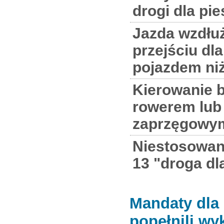
drogi dla pi
Jazda wzdłuż
przejściu dl
pojazdem niż
Kierowanie 
rowerem lub
zaprzęgowy
Niestosowani
13 "droga dl
Mandaty dla
popełnili wy