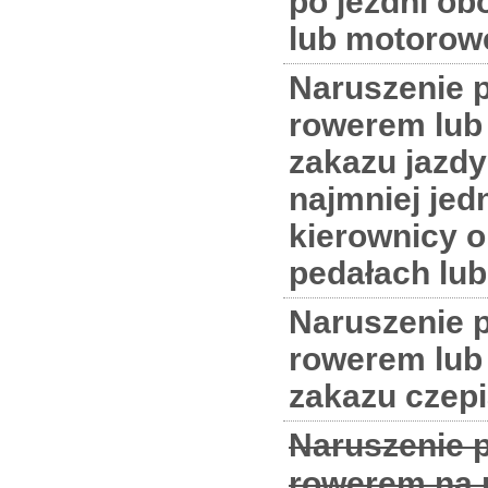
po jezdni ob
lub motorow
Naruszenie p
rowerem lu
zakazu jazdy
najmniej jedn
kierownicy o
pedałach lu
Naruszenie p
rowerem lu
zakazu czepi
Naruszenie p
rowerem na p