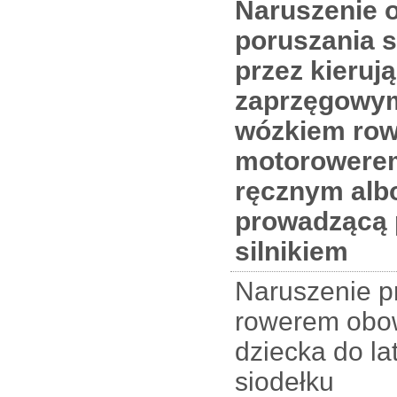
Naruszenie 
poruszania 
przez kieru
zaprzęgowym
wózkiem ro
motorowere
ręcznym alb
prowadzącą 
silnikiem
Naruszenie p
rowerem obo
dziecka do l
siodełku