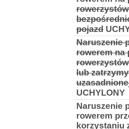
rowerzystów
bezpośredni
pojazd
UCHY
Naruszenie p
rowerem na p
rowerzystów
lub zatrzymy
uzasadnione
UCHYLONY
Naruszenie p
rowerem prz
korzystaniu 