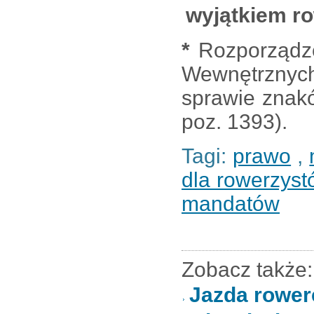
wyjątkiem r
*
Rozporządze
Wewnętrznych 
sprawie znak
poz. 1393).
Tagi:
prawo
,
dla rowerzyst
mandatów
Zobacz także:
Jazda rower