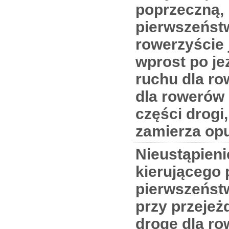
poprzeczną,
pierwszeńst
rowerzyście
wprost po je
ruchu dla ro
dla rowerów 
części drogi,
zamierza op
Nieustąpieni
kierującego
pierwszeńst
przy przejeż
drogę dla r