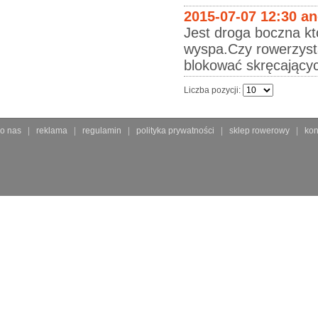
2015-07-07 12:30 a
Jest droga boczna któ
wyspa.Czy rowerzyst
blokować skręcającyc
Liczba pozycji:
o nas
reklama
regulamin
polityka prywatności
sklep rowerowy
kon