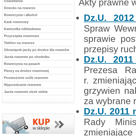
Akty prawne 
Oświetlenie
Dziecko na rowerze
Dz.U. 201
Rowerzysta i alkohol
Kask rowerowy
Spraw Wewnę
Kamizelka odblaskowa
sprawie pos
Przyczepka rowerowa
Telefon na rowerze
przepisy ru
Obowiązek jazdy po drodze dla rowerów
Dz.U. 201
Jazda rowerem po chodniku
Rowerzysta na pasach
Prezesa Ra
Pieszy na drodze rowerowej
r. zmieniaj
Przewożenie osób rowerem
Wyprzedzanie rowerem
grzywien na
Jazda rowerem obok siebie
za wybrane 
Dz.U. 2011 
Rady Mini
zmieniające