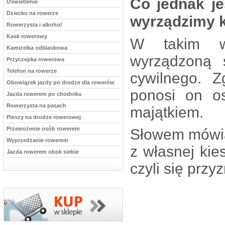
Co jednak je
Oświetlenie
Dziecko na rowerze
wyrządzimy 
Rowerzysta i alkohol
Kask rowerowy
W takim w
Kamizelka odblaskowa
wyrządzoną 
Przyczepka rowerowa
Telefon na rowerze
cywilnego. 
Obowiązek jazdy po drodze dla rowerów
ponosi on o
Jazda rowerem po chodniku
Rowerzysta na pasach
majątkiem.
Pieszy na drodze rowerowej
Przewożenie osób rowerem
Słowem mówią
Wyprzedzanie rowerem
z własnej kies
Jazda rowerem obok siebie
czyli się przyz