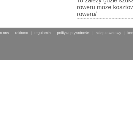
To zależy gdzie szuk
roweru może kosztować
roweru/
o nas
reklama
regulamin
polityka prywatności
sklep rowerowy
kon