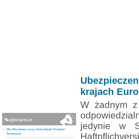
Ubezpieczen
krajach Eur
W żadnym z 
odpowiedzial
jedynie w S
We Wrocławiu rusza Dolnośląski Festiwal
Haftpflichver
Rowerowy