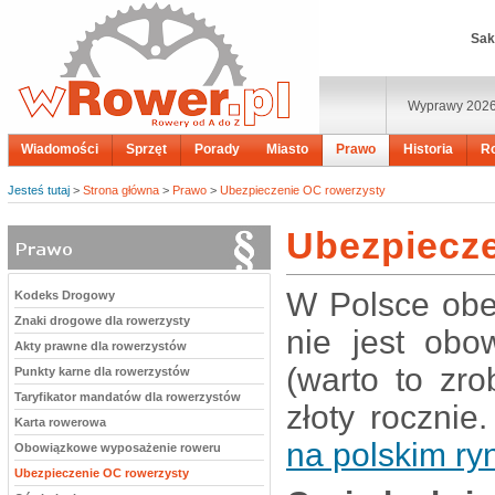
Sak
Wyprawy 202
Wiadomości
Sprzęt
Porady
Miasto
Prawo
Historia
R
Jesteś tutaj
>
Strona główna
>
Prawo
>
Ubezpieczenie OC rowerzysty
Ubezpiecze
W Polsce obe
Kodeks Drogowy
Znaki drogowe dla rowerzysty
nie jest obo
Akty prawne dla rowerzystów
(warto to zro
Punkty karne dla rowerzystów
Taryfikator mandatów dla rowerzystów
złoty roczni
Karta rowerowa
na polskim ry
Obowiązkowe wyposażenie roweru
Ubezpieczenie OC rowerzysty