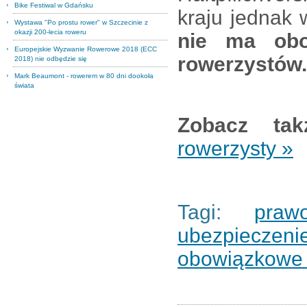
Bike Festiwal w Gdańsku
kraju jednak 
Wystawa "Po prostu rower" w Szczecinie z
okazji 200-lecia roweru
nie ma obo
Europejskie Wyzwanie Rowerowe 2018 (ECC
rowerzystów.
2018) nie odbędzie się
Mark Beaumont - rowerem w 80 dni dookoła
świata
Zobacz ta
rowerzysty »
Tagi:
praw
ubezpieczeni
obowiązkowe 