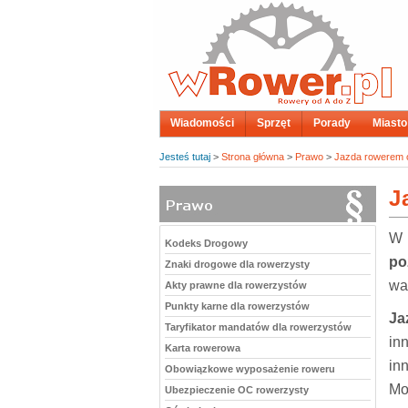
Wiadomości
Sprzęt
Porady
Miasto
Jesteś tutaj
>
Strona główna
>
Prawo
>
Jazda rowerem o
J
W 
Kodeks Drogowy
po
Znaki drogowe dla rowerzysty
wa
Akty prawne dla rowerzystów
Punkty karne dla rowerzystów
Ja
Taryfikator mandatów dla rowerzystów
in
Karta rowerowa
in
Obowiązkowe wyposażenie roweru
Mo
Ubezpieczenie OC rowerzysty