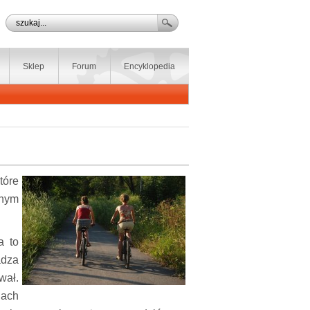
Sklep
Forum
Encyklopedia
tóre
wnym
a to
adza
wał.
gach