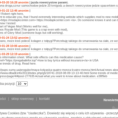
9-03-20 16:28 anonim
| jazda rowerzystow parami.
na droga,sznur samochodow jedzie 20 km/godz.a dwoch rowerzystow jedzie spacerkiem smie
0-01-22 12:46 anonim
|
 Robert right here,
nt to educate you, that I found extremely interesting website which supplies mod to new mo
=https://modapkcenter.com> https://modapkcenter.com </a>. Do someone knows it and can tel
now I tested:
art of Vegas Mod (Works well for me),
nos Royale Mod (This game is a crap even with mod),
ns of Glory Mod (someone bugs but still working).
0-01-24 13:52 anonim
|
ano, może ktoś polecić kolagen z tołpygi?Potrzebuję takiego do smarowania na ciało, ze w
0-01-28 10:06 anonim
|
ano, może ktoś polecić kolagen z tołpygi?Potrzebuję takiego do smarowania na ciało, ze w
1-03-29 12:19 anonim
|
 information sheet. What side effects can this medication cause?
ref="https://pregabalinfor.top">how to buy lyrica without insurance</a> in USA
 trends of drug. Read here.
://pups.sumy.ua/progulochnaya-kolyaska-quatro-monza-kvatro-monza.html Actual news abou
://www.elbadil.info/2013/index.php/g5/18741-2018-08-09-13-13-40.html Some trends of medicine
ress/page/4/#post-277635 Actual what you want to know about medication. e38f9eb
zba pozycji:
ości
sklep rowerowy
kontakt
Newslett
żywa Cookies (tzw. "ciasteczka"). Dowiedz się więcej o celu ich używania - przecz