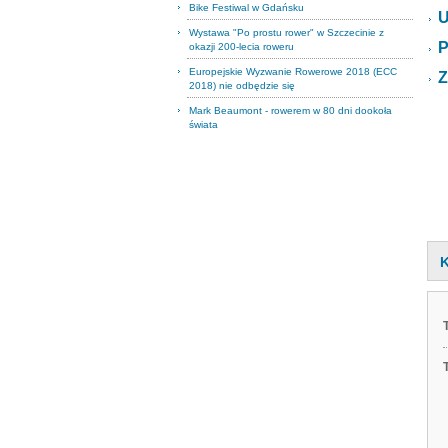
Bike Festiwal w Gdańsku
U
Wystawa "Po prostu rower" w Szczecinie z
P
okazji 200-lecia roweru
Europejskie Wyzwanie Rowerowe 2018 (ECC
Z
2018) nie odbędzie się
Mark Beaumont - rowerem w 80 dni dookoła
świata