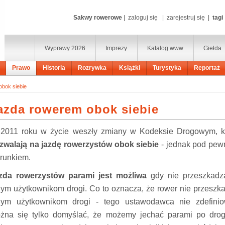
Sakwy rowerowe
|
zaloguj się
|
zarejestruj się
|
tagi
Wyprawy 2026
Imprezy
Katalog www
Giełda
Prawo
Historia
Rozrywka
Książki
Turystyka
Reportaż
bok siebie
azda rowerem obok siebie
2011 roku w życie weszły zmiany w Kodeksie Drogowym, k
zwalają na jazdę rowerzystów obok siebie
- jednak pod pe
runkiem.
zda rowerzystów parami jest możliwa
gdy nie przeszkadz
nym użytkownikom drogi. Co to oznacza, że rower nie przeszk
nym użytkownikom drogi - tego ustawodawca nie zdefinio
żna się tylko domyślać, że możemy jechać parami po dro