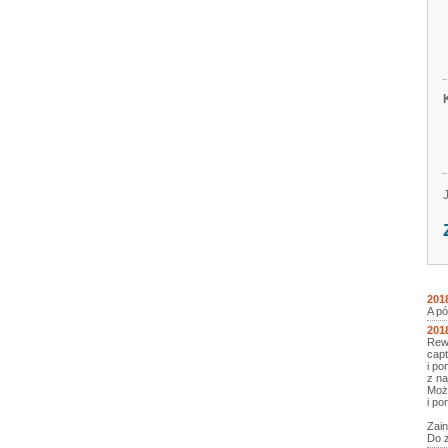
201
A pó
201
Rewo
capt
i po
z na
Moż
i po
Zain
Do z