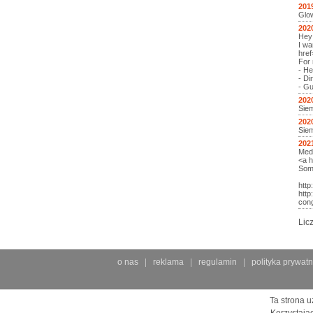
201
Glow
202
Hey!
I wa
href
For 
- He
- Di
- Gu
202
Siem
202
Siem
202
Meds
<a h
Some
http
http
cong
Lic
o nas
reklama
regulamin
polityka prywatn
Ta strona u