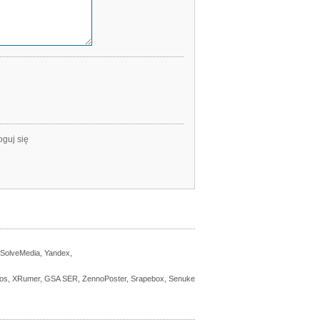
oguj się
 SolveMedia, Yandex,
ros, XRumer, GSA SER, ZennoPoster, Srapebox, Senuke