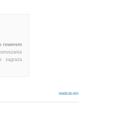
go rowerem
 poruszania
e zagraża
powrót do góry