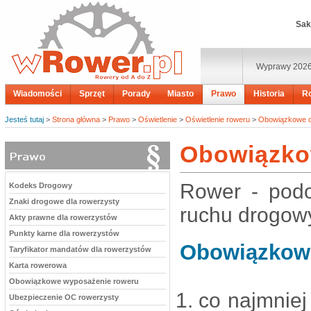
Sak
Wyprawy 202
Wiadomości
Sprzęt
Porady
Miasto
Prawo
Historia
R
Jesteś tutaj
>
Strona główna
>
Prawo
>
Oświetlenie
>
Oświetlenie roweru
>
Obowiązkowe oś
Obowiązkow
Rower - podo
Kodeks Drogowy
Znaki drogowe dla rowerzysty
ruchu drogow
Akty prawne dla rowerzystów
Punkty karne dla rowerzystów
Obowiązkowe
Taryfikator mandatów dla rowerzystów
Karta rowerowa
Obowiązkowe wyposażenie roweru
co najmnie
Ubezpieczenie OC rowerzysty