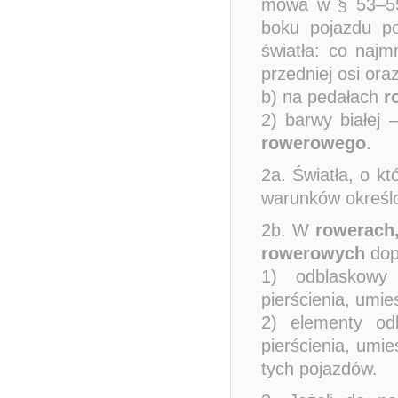
mowa w § 53–55
boku pojazdu p
światła: co naj
przedniej osi oraz
b) na pedałach
r
2) barwy białej
rowerowego
.
2a. Światła, o k
warunków określo
2b. W
rowerach
rowerowych
dop
1) odblaskowy
pierścienia, umi
2) elementy od
pierścienia, umi
tych pojazdów.