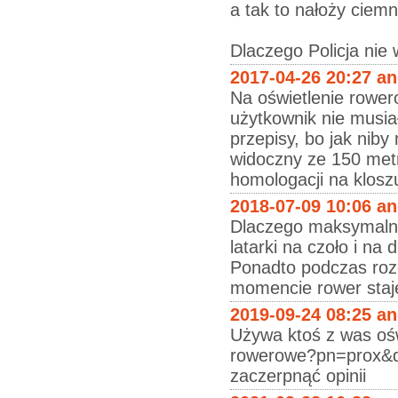
a tak to nałoży ciemn
Dlaczego Policja nie 
2017-04-26 20:27 a
Na oświetlenie rowe
użytkownik nie musia
przepisy, bo jak ni
widoczny ze 150 me
homologacji na klosz
2018-07-09 10:06 a
Dlaczego maksymalnie
latarki na czoło i na
Ponadto podczas rozg
momencie rower staje
2019-09-24 08:25 a
Używa ktoś z was ośw
rowerowe?pn=prox&q=
zaczerpnąć opinii