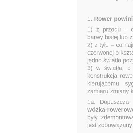
1.
Rower powin
1) z przodu – c
barwy białej lub ż
2) z tyłu – co n
czerwonej o kszta
jedno światło po
3) w światła, o
konstrukcja row
kierującemu syg
zamiaru zmiany k
1a. Dopuszcza 
wózka rowerow
były zdemontowa
jest zobowiązany