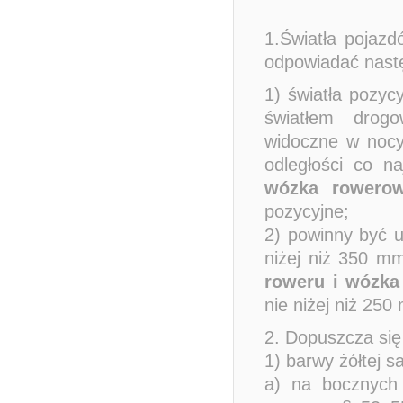
1.Światła pojaz
odpowiadać nast
1) światła pozyc
światłem drog
widoczne w nocy 
odległości co 
wózka rowero
pozycyjne;
2) powinny być u
niżej niż 350 mm
roweru i wózk
nie niżej niż 250
2. Dopuszcza się
1) barwy żółtej 
a) na bocznych 