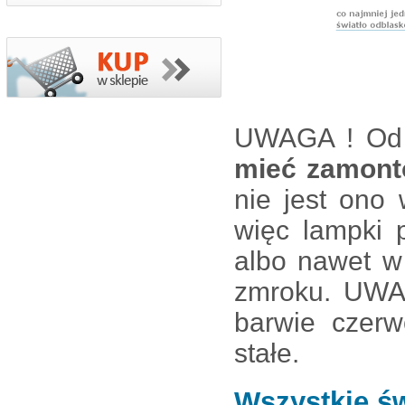
UWAGA ! Od 
mieć zamont
nie jest ono
więc lampki 
albo nawet w
zmroku. UWAG
barwie czer
stałe.
Wszystkie św