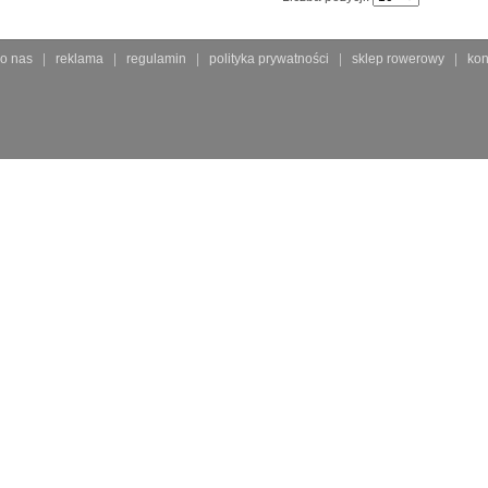
o nas
reklama
regulamin
polityka prywatności
sklep rowerowy
kon