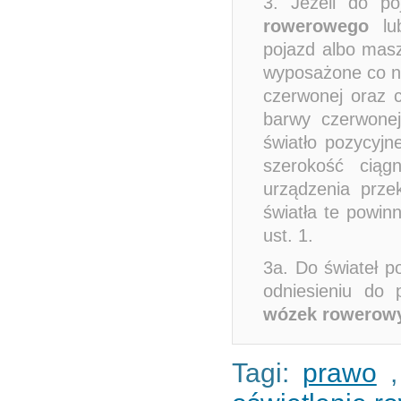
3. Jeżeli do p
rowerowego
lub
pojazd albo masz
wyposażone co na
czerwonej oraz c
barwy czerwonej
światło pozycyjn
szerokość ciąg
urządzenia prze
światła te powi
ust. 1.
3a. Do świateł p
odniesieniu do 
wózek rowerow
Tagi:
prawo