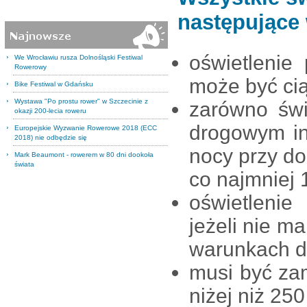
następujące 
oświetlenie
We Wrocławiu rusza Dolnośląski Festiwal
Rowerowy
może być cią
Bike Festiwal w Gdańsku
Wystawa "Po prostu rower" w Szczecinie z
zarówno świ
okazji 200-lecia roweru
drogowym in
Europejskie Wyzwanie Rowerowe 2018 (ECC
2018) nie odbędzie się
nocy przy do
Mark Beaumont - rowerem w 80 dni dookoła
świata
co najmniej 
oświetleni
jeżeli nie m
warunkach do
musi być za
niżej niż 25