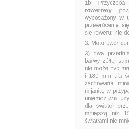
1b. Przyczepa
rowerowy
powi
wyposażony w ur
przewrócenie si
się roweru; nie d
3. Motorower po
3) dwa przednie
barwy żółtej sam
nie może być mni
i 180 mm dla św
zachowana mini
mijania; w przyp
uniemożliwia uzy
dla świateł prz
mniejszą niż 1
światłami nie mn