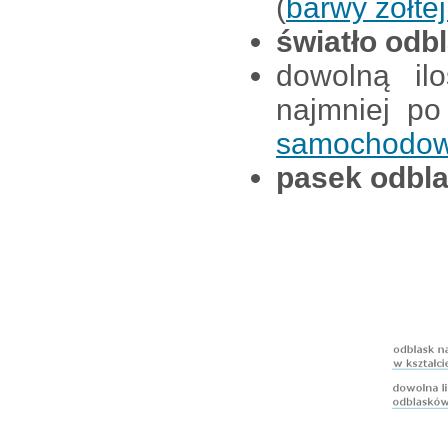
(
barwy żółt
światło odb
dowolną i
najmniej p
samochodow
pasek odbl