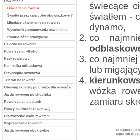
Oświetlenie
świecące c
Oświetlenie roweru
światłem - c
Światła przez całą dobę obowiązkowe ?
Migające oświetlenie na rowerze
dynamo,
Wysokość zamocowania oświetlenia
co najmni
Światło żółte selektywne
Dziecko na rowerze
odblaskow
Rowerzysta i alkohol
co najmniej
Kask rowerowy
Kamizelka odblaskowa
lub migając
Przyczepka rowerowa
kierunkow
Telefon na rowerze
Obowiązek jazdy po drodze dla rowerów
wózka rowe
Jazda rowerem po chodniku
zamiaru skr
Rowerzysta na pasach
Pieszy na drodze rowerowej
Przewożenie osób rowerem
Wyprzedzanie rowerem
Jazda rowerem obok siebie