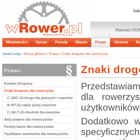
Sak
Wyprawy 202
Wiadomości
Sprzęt
Porady
Miasto
Prawo
Historia
R
Jesteś tutaj
>
Strona główna
>
Prawo
>
Znaki drogowe dla rowerzysty
Znaki drog
Przedstawiam
Kodeks Drogowy
Znaki drogowe dla rowerzysty
dla rowerzy
C-16/C-13-droga dla pieszych i rowerów
użytkowników
B-9/T-22-zakaz jazdy rowerem
C-16/-T-22-chodnik dla rowerów
Dodatkowo w
Akty prawne dla rowerzystów
Punkty karne dla rowerzystów
specyficzn
Taryfikator mandatów dla rowerzystów