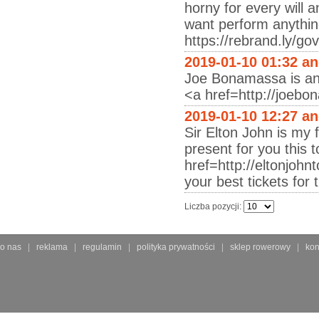
horny for every will 
want perform anythin
https://rebrand.ly/g
2019-01-10 01:32 a
Joe Bonamassa is an a
<a href=http://joeb
2019-01-10 12:27 a
Sir Elton John is my 
present for you this 
href=http://eltonjoh
your best tickets for 
Liczba pozycji:
o nas
reklama
regulamin
polityka prywatności
sklep rowerowy
kon