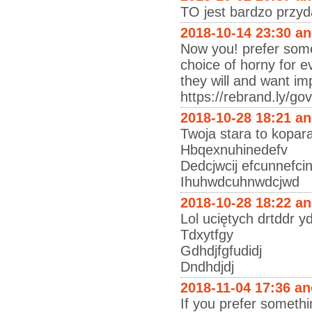
TO jest bardzo przyd
2018-10-14 23:30 a
Now you! prefer somet
choice of horny for e
they will and want i
https://rebrand.ly/g
2018-10-28 18:21 a
Twoja stara to kopar
Hbqexnuhinedefv
Dedcjwcij efcunnefci
Ihuhwdcuhnwdcjwd
2018-10-28 18:22 a
Lol uciętych drtddr y
Tdxytfgy
Gdhdjfgfudidj
Dndhdjdj
2018-11-04 17:36 a
If you prefer someth