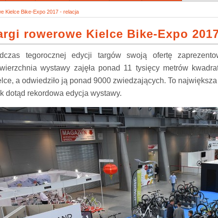
e Kielce Bike-Expo 2017 - relacja
argi rowerowe Kielce Bike-Expo 2017 
dczas tegorocznej edycji targów swoją ofertę zaprezen
wierzchnia wystawy zajęła ponad 11 tysięcy metrów kwadrat
elce, a odwiedziło ją ponad 9000 zwiedzających. To największa 
jak dotąd rekordowa edycja wystawy.