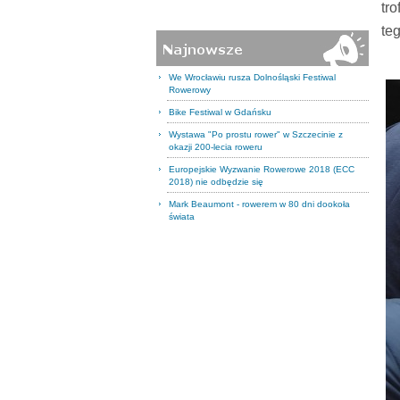
tr
te
We Wrocławiu rusza Dolnośląski Festiwal
Rowerowy
Bike Festiwal w Gdańsku
Wystawa "Po prostu rower" w Szczecinie z
okazji 200-lecia roweru
Europejskie Wyzwanie Rowerowe 2018 (ECC
2018) nie odbędzie się
Mark Beaumont - rowerem w 80 dni dookoła
świata