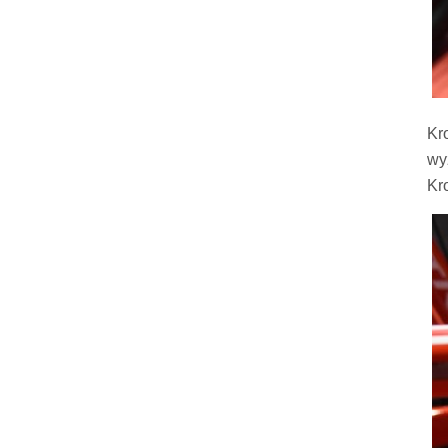
Kr
wy
Kr