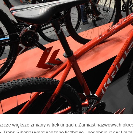
szcze większe zmiany w trekkingach. Zamiast nazwowych określ
p, Trans Siberia) wprowadzono liczbowe - podobnie jak w Lev