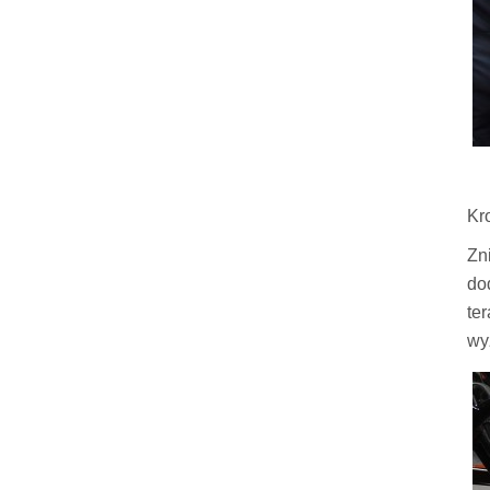
Kr
Zn
do
te
wy