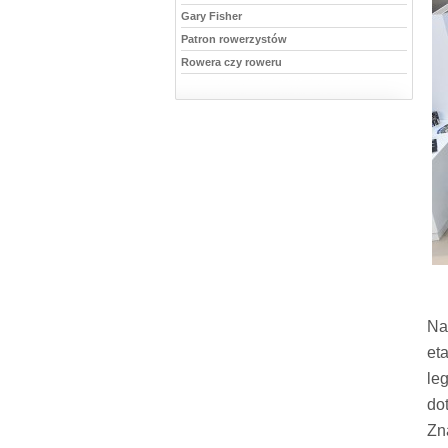
Gary Fisher
Patron rowerzystów
Rowera czy roweru
Na
et
le
do
Zn