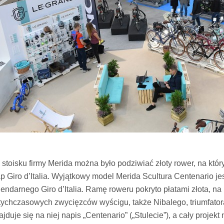
 stoisku firmy Merida można było podziwiać złoty rower, na któ
ap Giro d’Italia. Wyjątkowy model Merida Scultura Centenario je
gendarnego Giro d’Italia. Ramę roweru pokryto płatami złota, na
tychczasowych zwycięzców wyścigu, także Nibalego, triumfatora Gi
ajduje się na niej napis „Centenario” („Stulecie”), a cały proje