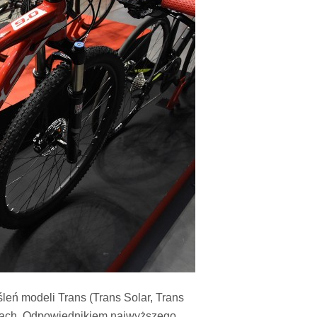
eń modeli Trans (Trans Solar, Trans
elach. Odpowiednikiem najwyższego