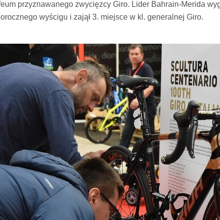
ofeum przyznawanego zwycięzcy Giro. Lider Bahrain-Merida wyg
gorocznego wyścigu i zajął 3. miejsce w kl. generalnej Giro.