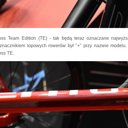
oss Team Edition (TE) - tak będą teraz oznaczane najwyższ
znacznikiem topowych rowerów był "+" przy nazwie modelu. 
oss TE.