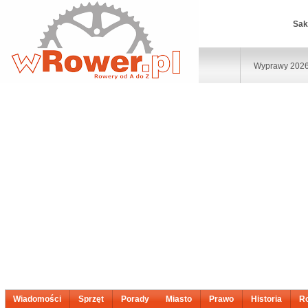
Sak
Wyprawy 202
Wiadomości
Sprzęt
Porady
Miasto
Prawo
Historia
R