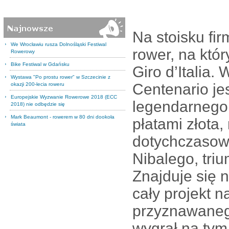
Na stoisku fi
We Wrocławiu rusza Dolnośląski Festiwal
rower, na któ
Rowerowy
Bike Festiwal w Gdańsku
Giro d’Italia
Wystawa "Po prostu rower" w Szczecinie z
Centenario je
okazji 200-lecia roweru
Europejskie Wyzwanie Rowerowe 2018 (ECC
legendarnego 
2018) nie odbędzie się
Mark Beaumont - rowerem w 80 dni dookoła
płatami złota,
świata
dotychczasow
Nibalego, trium
Znajduje się n
cały projekt 
przyznawanego
wygrał na tym