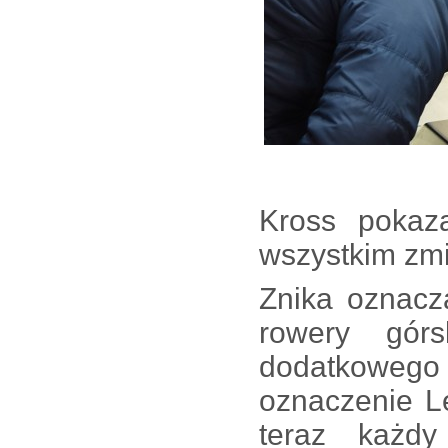
Kross pokaz
wszystkim zmi
Znika oznacza
rowery gór
dodatkoweg
oznaczenie L
teraz każdy