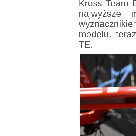
Kross Team E
najwyższe 
wyznacznikie
modelu. tera
TE.