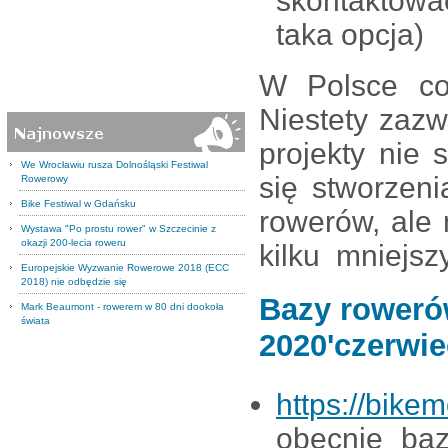
skontaktowa
taka opcja)
W Polsce co
Niestety zazw
projekty nie
We Wrocławiu rusza Dolnośląski Festiwal
się stworzeni
Rowerowy
Bike Festiwal w Gdańsku
rowerów, ale 
Wystawa "Po prostu rower" w Szczecinie z
okazji 200-lecia roweru
kilku mniejsz
Europejskie Wyzwanie Rowerowe 2018 (ECC
2018) nie odbędzie się
Bazy roweró
Mark Beaumont - rowerem w 80 dni dookoła
świata
2020'czerwie
https://bikem
obecnie ba