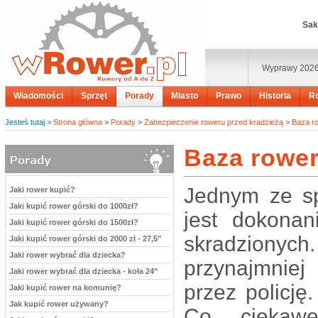
Sak
Wyprawy 202
Wiadomości
Sprzęt
Porady
Miasto
Prawo
Historia
R
Jesteś tutaj
>
Strona główna
>
Porady
>
Zabezpieczenie roweru przed kradzieżą
>
Baza r
Baza rowe
Jednym ze s
Jaki rower kupić?
Jaki kupić rower górski do 1000zł?
jest dokona
Jaki kupić rower górski do 1500zł?
skradziony
Jaki kupić rower górski do 2000 zł - 27,5"
Jaki rower wybrać dla dziecka?
przynajmniej
Jaki rower wybrać dla dziecka - koła 24"
przez policję
Jaki kupić rower na komunię?
Jak kupić rower używany?
Co ciekawe