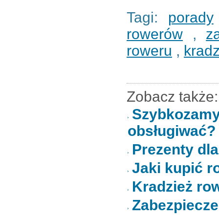
Tagi:
porady
rowerów
,
z
roweru
,
kradz
Zobacz także:
Szybkozamy
obsługiwać?
Prezenty dl
Jaki kupić ro
Kradzież row
Zabezpiecze