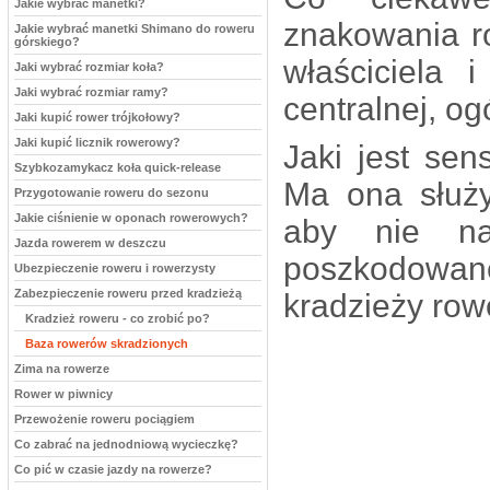
Jakie wybrać manetki?
znakowania r
Jakie wybrać manetki Shimano do roweru
górskiego?
właściciela 
Jaki wybrać rozmiar koła?
Jaki wybrać rozmiar ramy?
centralnej, og
Jaki kupić rower trójkołowy?
Jaki kupić licznik rowerowy?
Jaki jest sen
Szybkozamykacz koła quick-release
Ma ona służ
Przygotowanie roweru do sezonu
Jakie ciśnienie w oponach rowerowych?
aby nie nab
Jazda rowerem w deszczu
poszkodowane
Ubezpieczenie roweru i rowerzysty
Zabezpieczenie roweru przed kradzieżą
kradzieży row
Kradzież roweru - co zrobić po?
Baza rowerów skradzionych
Zima na rowerze
Rower w piwnicy
Przewożenie roweru pociągiem
Co zabrać na jednodniową wycieczkę?
Co pić w czasie jazdy na rowerze?