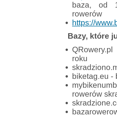
baza, od 1
rowerów
https://www.b
Bazy, które ju
QRowery.pl 
roku
skradziono.m
biketag.eu -
mybikenumb
rowerów skr
skradzione.
bazarowero