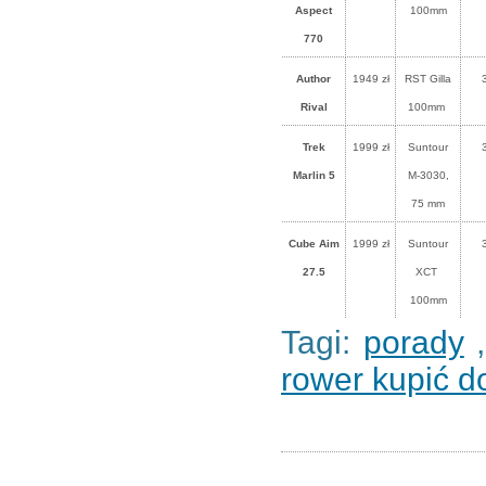
Aspect
100mm
770
Author
1949 zł
RST Gilla
Rival
100mm
Trek
1999 zł
Suntour
Marlin 5
M-3030,
75 mm
Cube Aim
1999 zł
Suntour
27.5
XCT
100mm
Tagi:
porady
rower kupić d