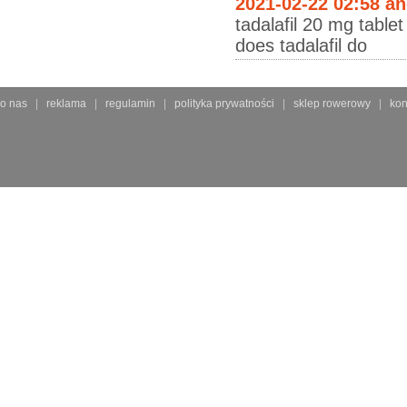
2021-02-22 02:58 a
tadalafil 20 mg table
does tadalafil do
o nas
reklama
regulamin
polityka prywatności
sklep rowerowy
kon