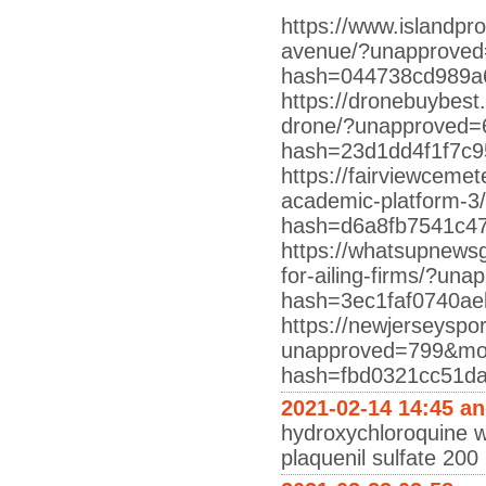
https://www.islandpro
avenue/?unapproved
hash=044738cd989a
https://dronebuybest
drone/?unapproved=
hash=23d1dd4f1f7c9
https://fairviewceme
academic-platform-
hash=d6a8fb7541c4
https://whatsupnews
for-ailing-firms/?un
hash=3ec1faf0740a
https://newjerseyspor
unapproved=799&mod
hash=fbd0321cc51d
2021-02-14 14:45 a
hydroxychloroquine w
plaquenil sulfate 200