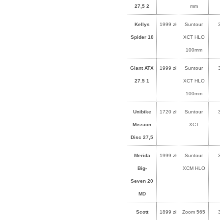
27,5 2
mm
Kellys
1999 zł
Suntour
Spider 10
XCT HLO
100mm
Giant ATX
1999 zł
Suntour
27.5 1
XCT HLO
100mm
Unibike
1720 zł
Suntour
Mission
XCT
Disc 27,5
Merida
1999 zł
Suntour
Big-
XCM HLO
Seven 20
MD
Scott
1899 zł
Zoom 565