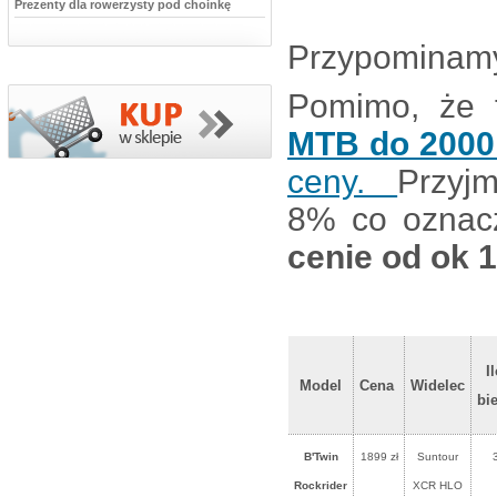
Prezenty dla rowerzysty pod choinkę
Przypominamy
Pomimo, że t
MTB do 2000 
ceny.
Przyjm
8% co oznac
cenie od ok 1
I
Model
Cena
Widelec
bi
B'Twin
1899 zł
Suntour
Rockrider
XCR HLO