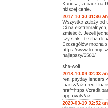
Kandsa, zobacz na R
niższej cenie.
2017-10-30 01:36 a
Wszystko zależy od t
Ci na ekstremalnych,
zmieścić. Jeżeli jedn
czy siak - trzeba dop
Szczegółów można się
https://www.trenujes
najlepszy/5500/
she-wolf
2018-10-09 02:03 a
real payday lenders 
loans</a> credit loa
href=https://creditl
approval</a>
2020-03-19 02:52 a