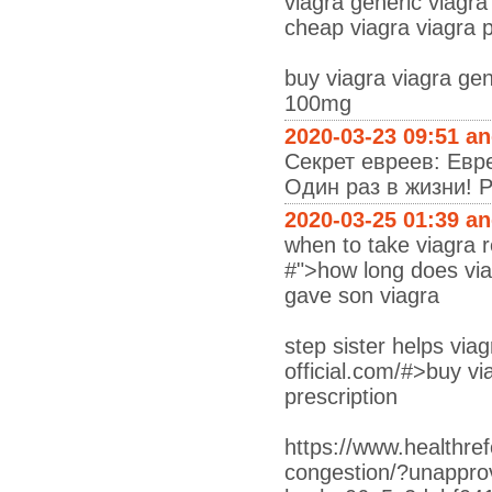
viagra generic viagra
cheap viagra viagra pi
buy viagra viagra gene
100mg
2020-03-23 09:51 a
Секрет евреев: Евр
Один раз в жизни! Ра
2020-03-25 01:39 a
when to take viagra r
#">how long does via
gave son viagra
step sister helps vi
official.com/#>buy vi
prescription
https://www.healthre
congestion/?unappr