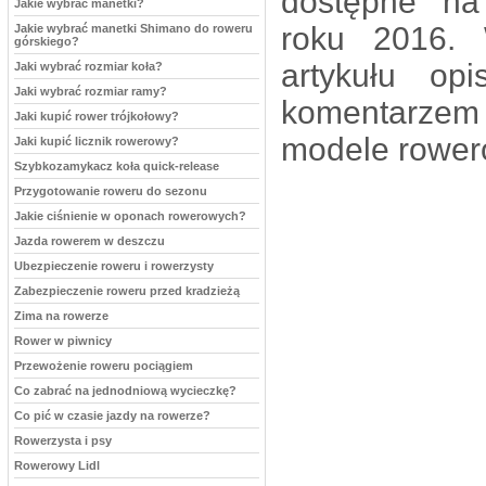
dostępne na
Jakie wybrać manetki?
roku 2016. 
Jakie wybrać manetki Shimano do roweru
górskiego?
artykułu op
Jaki wybrać rozmiar koła?
Jaki wybrać rozmiar ramy?
komentarz
Jaki kupić rower trójkołowy?
modele rower
Jaki kupić licznik rowerowy?
Szybkozamykacz koła quick-release
Przygotowanie roweru do sezonu
Jakie ciśnienie w oponach rowerowych?
Jazda rowerem w deszczu
Ubezpieczenie roweru i rowerzysty
Zabezpieczenie roweru przed kradzieżą
Zima na rowerze
Rower w piwnicy
Przewożenie roweru pociągiem
Co zabrać na jednodniową wycieczkę?
Co pić w czasie jazdy na rowerze?
Rowerzysta i psy
Rowerowy Lidl