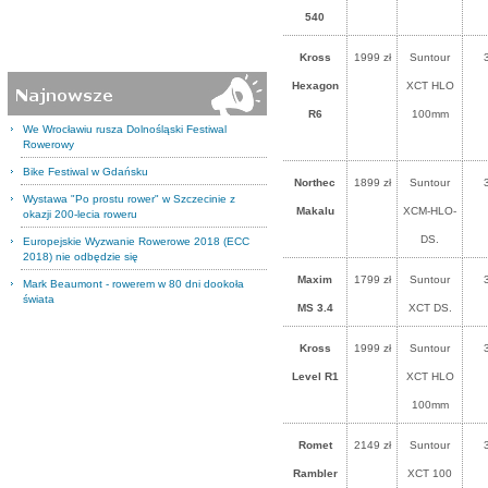
540
Kross
1999 zł
Suntour
Hexagon
XCT HLO
R6
100mm
We Wrocławiu rusza Dolnośląski Festiwal
Rowerowy
Bike Festiwal w Gdańsku
Northec
1899 zł
Suntour
Wystawa "Po prostu rower" w Szczecinie z
Makalu
XCM-HLO-
okazji 200-lecia roweru
DS.
Europejskie Wyzwanie Rowerowe 2018 (ECC
2018) nie odbędzie się
Maxim
1799 zł
Suntour
Mark Beaumont - rowerem w 80 dni dookoła
świata
MS 3.4
XCT DS.
Kross
1999 zł
Suntour
Level R1
XCT HLO
100mm
Romet
2149 zł
Suntour
Rambler
XCT 100