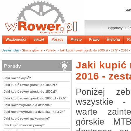
Sak
Wyprawy 202
Wiadomości
Sprzęt
Porady
Miasto
Prawo
Historia
R
Jesteś tutaj
>
Strona główna
>
Porady
>
Jaki kupić rower górski do 2000 zł - 27,5" - 2016 -
Jaki kupić 
2016 - zes
Jaki rower kupić?
Jaki kupić rower górski do 1000zł?
Poniżej zeb
Jaki kupić rower górski do 1500zł?
Jaki kupić rower górski do 2000 zł - 27,5"
wszystkie 
Jaki rower wybrać dla dziecka?
warte zaint
Jaki rower wybrać dla dziecka - koła 24"
Jaki kupić rower na komunię?
górskie MT
Jak kupić rower używany?