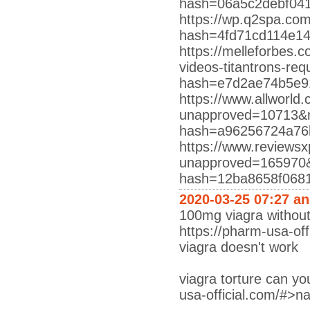
hash=06a5c2debf04
https://wp.q2spa.co
hash=4fd71cd114e1
https://melleforbes
videos-titantrons-r
hash=e7d2ae74b5e9
https://www.allworld.
unapproved=10713&m
hash=a96256724a76
https://www.reviewsx
unapproved=165970&
hash=12ba8658f068
2020-03-25 07:27 a
100mg viagra without
https://pharm-usa-offi
viagra doesn't work
viagra torture can yo
usa-official.com/#>na