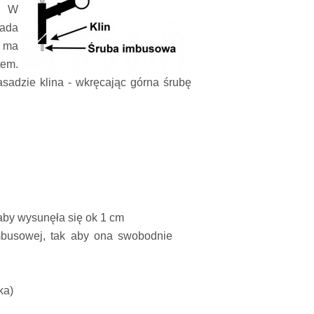
. W
iada
h ma
tem.
sadzie klina - wkręcając górna śrubę
 aby wysunęła się ok 1 cm
mbusowej, tak aby ona swobodnie
ka)