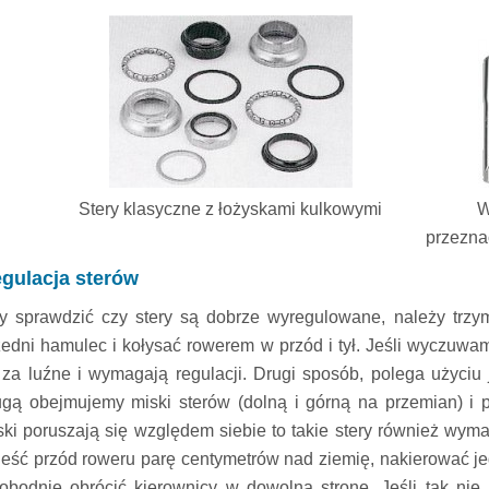
Stery klasyczne z łożyskami kulkowymi
W
przezna
gulacja sterów
y sprawdzić czy stery są dobrze wyregulowane, należy trzy
zedni hamulec i kołysać rowerem w przód i tył. Jeśli wyczuwamy
 za luźne i wymagają regulacji. Drugi sposób, polega użyciu
ugą obejmujemy miski sterów (dolną i górną na przemian) i 
ski poruszają się względem siebie to takie stery również wyma
ieść przód roweru parę centymetrów nad ziemię, nakierować jed
obodnie obrócić kierownicy w dowolną stronę. Jeśli tak nie je