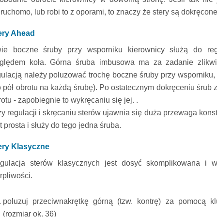
eruchomo, lub robi to z oporami, to znaczy że stery są dokręcon
ery Ahead
ie boczne śruby przy wsporniku kierownicy służą do reg
ględem koła. Górna śruba imbusowa ma za zadanie zlikwi
gulacją należy poluzować trochę boczne śruby przy wsporniku, 
o pół obrotu na każdą śrubę). Po ostatecznym dokręceniu śrub z
otu - zapobiegnie to wykręcaniu się jej. .
zy regulacji i skręcaniu sterów ujawnia się duża przewaga konst
t prosta i służy do tego jedna śruba.
ery Klasyczne
gulacja sterów klasycznych jest dosyć skomplikowana i 
rpliwości.
poluzuj przeciwnakrętkę górną (tzw. kontrę) za pomocą k
(rozmiar ok. 36)