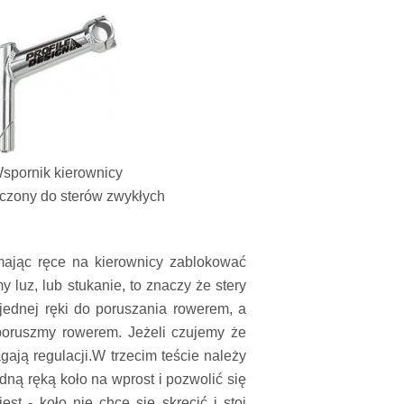
spornik kierownicy
czony do sterów zwykłych
mając ręce na kierownicy zablokować
 luz, lub stukanie, to znaczy że stery
 jednej ręki do poruszania rowerem, a
poruszmy rowerem. Jeżeli czujemy że
gają regulacji.W trzecim teście należy
ną ręką koło na wprost i pozwolić się
st - koło nie chce się skręcić i stoi