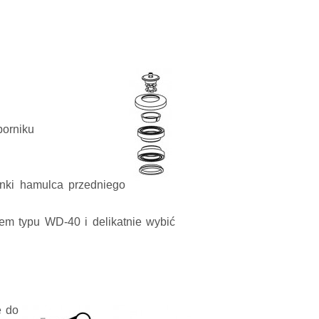
porniku
inki hamulca przedniego
nem typu WD-40 i delikatnie wybić
e do