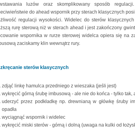
wstawania luzów oraz skomplikowany sposób regulacji
zeciwieństwie do ahead wspornik przy sterach klasycznych pos
żliwość regulacji wysokości. Widelec do sterów klasycznyc
uższą rurę sterową niż w sterach ahead i jest zakończony gwin
cowanie wspornika w rurze sterowej widelca opiera się na za
busową zaciskamy klin wewnątrz rury.
zkręcanie sterów klasycznych
zdjąć linkę hamulca przedniego z wieszaka (jeśli jest)
wykręcić górną śrubę imbusową - ale nie do końca - tylko tak,
uderzyć przez podkładkę np. drewnianą w główkę śruby i
opadła
wyciągnąć wspornik i widelec
wykręcić miski sterów - górną i dolną (uwaga na kulki od łożys