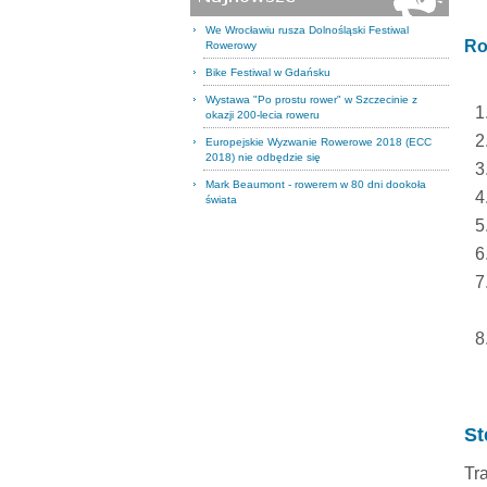
We Wrocławiu rusza Dolnośląski Festiwal
Ro
Rowerowy
Bike Festiwal w Gdańsku
Wystawa "Po prostu rower" w Szczecinie z
okazji 200-lecia roweru
Europejskie Wyzwanie Rowerowe 2018 (ECC
2018) nie odbędzie się
Mark Beaumont - rowerem w 80 dni dookoła
świata
St
Tr