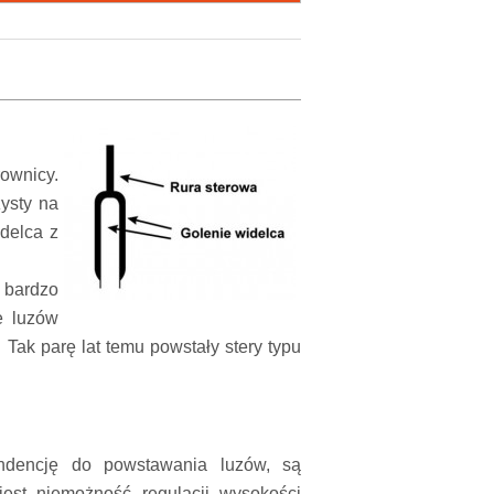
ownicy.
ysty na
idelca z
o bardzo
e luzów
Tak parę lat temu powstały stery typu
endencję do powstawania luzów, są
jest niemożność regulacji wysokości