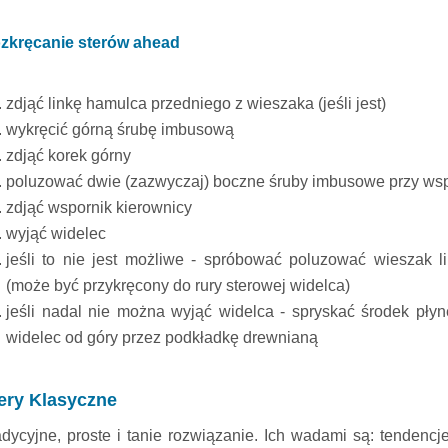
zkręcanie sterów ahead
zdjąć linkę hamulca przedniego z wieszaka (jeśli jest)
wykręcić górną śrubę imbusową
zdjąć korek górny
poluzować dwie (zazwyczaj) boczne śruby imbusowe przy ws
zdjąć wspornik kierownicy
wyjąć widelec
jeśli to nie jest możliwe - spróbować poluzować wieszak l
(może być przykręcony do rury sterowej widelca)
jeśli nadal nie można wyjąć widelca - spryskać środek pły
widelec od góry przez podkładkę drewnianą
ery Klasyczne
adycyjne, proste i tanie rozwiązanie. Ich wadami są: tendencj