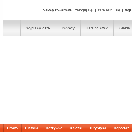
Sakwy rowerowe
|
zaloguj się
|
zarejestruj się
|
tagi
Wyprawy 2026
Imprezy
Katalog www
Giełda
Prawo
Historia
Rozrywka
Książki
Turystyka
Reportaż