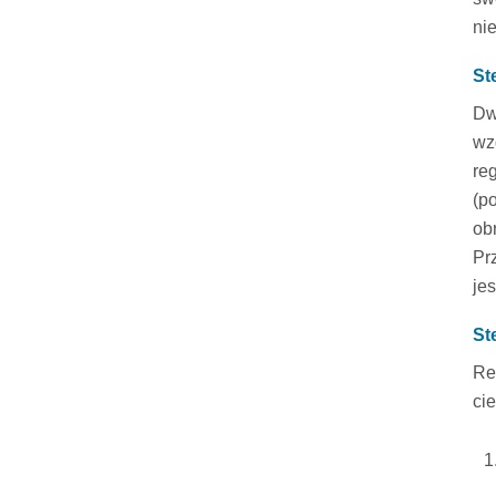
ni
St
Dw
wz
re
(p
obr
Pr
jes
St
Re
cie