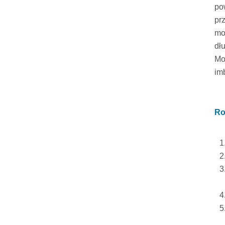
po
pr
mo
dł
Mo
im
Ro