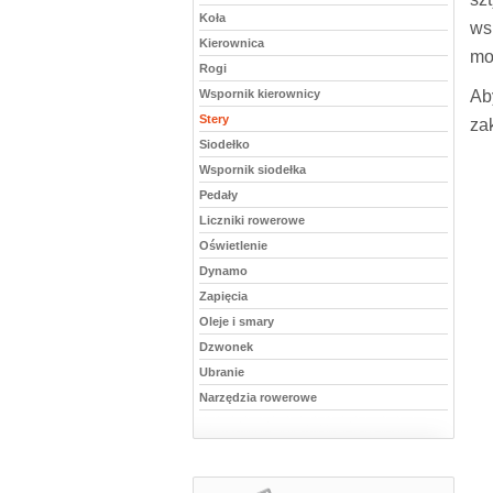
Koła
ws
Kierownica
mo
Rogi
Wspornik kierownicy
Ab
Stery
za
Siodełko
Wspornik siodełka
Pedały
Liczniki rowerowe
Oświetlenie
Dynamo
Zapięcia
Oleje i smary
Dzwonek
Ubranie
Narzędzia rowerowe