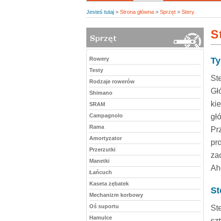
Jesteś tutaj
>
Strona główna
>
Sprzęt
>
Stery
S
Rowery
Ty
Testy
St
Rodzaje rowerów
Gł
Shimano
ki
SRAM
Campagnolo
gł
Rama
Pr
Amortyzator
pr
Przerzutki
za
Manetki
Ah
Łańcuch
Kaseta zębatek
St
Mechanizm korbowy
Oś suportu
St
Hamulce
sz