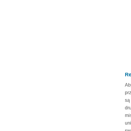
Re
Ab
pr
są
dr
mi
un
sw