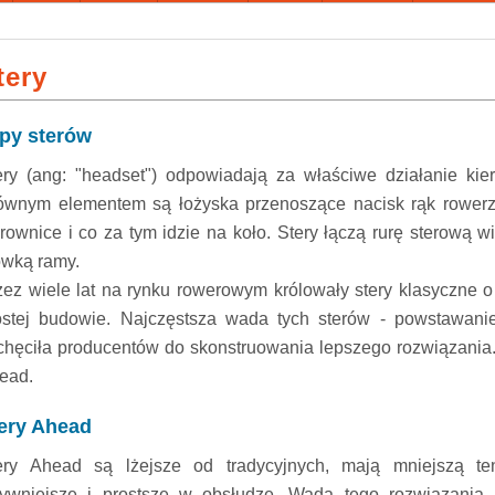
tery
py sterów
ery (ang: "headset") odpowiadają za właściwe działanie kier
ównym elementem są łożyska przenoszące nacisk rąk rowerz
erownice i co za tym idzie na koło. Stery łączą rurę sterową w
ówką ramy.
zez wiele lat na rynku rowerowym królowały stery klasyczne 
ostej budowie. Najczęstsza wada tych sterów - powstawani
chęciła producentów do skonstruowania lepszego rozwiązania. 
ead.
ery Ahead
ery Ahead są lżejsze od tradycyjnych, mają mniejszą t
tywniejsze i prostsze w obsłudze. Wadą tego rozwiązania 