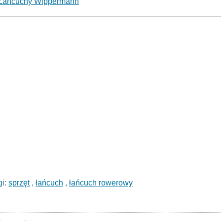
Łańcuchy Wippermann
gi:
sprzęt
,
łańcuch
,
łańcuch rowerowy