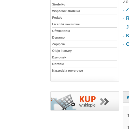
Zo
Siodełko
Z
Wspornik siodełka
Pedały
R
Liczniki rowerowe
J
Oświetlenie
K
Dynamo
C
Zapięcia
Oleje i smary
Dzwonek
Ubranie
Narzędzia rowerowe