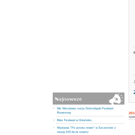
We Wrocławiu rusza Dolnośląski Festiwal
Rowerowy
201
spad
Bike Festiwal w Gdańsku
Wystawa "Po prostu rower" w Szczecinie z
okazji 200-lecia roweru