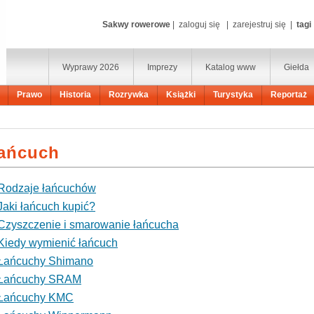
Sakwy rowerowe
|
zaloguj się
|
zarejestruj się
|
tagi
Wyprawy 2026
Imprezy
Katalog www
Giełda
Prawo
Historia
Rozrywka
Książki
Turystyka
Reportaż
ańcuch
Rodzaje łańcuchów
Jaki łańcuch kupić?
Czyszczenie i smarowanie łańcucha
Kiedy wymienić łańcuch
Łańcuchy Shimano
Łańcuchy SRAM
Łańcuchy KMC