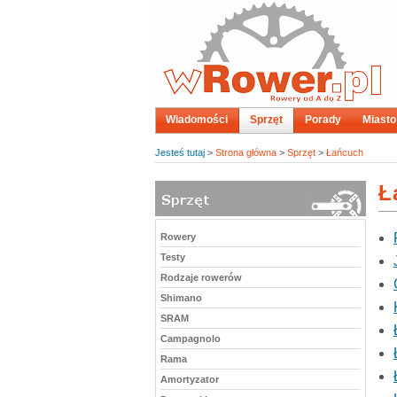
Wiadomości
Sprzęt
Porady
Miasto
Jesteś tutaj
>
Strona główna
>
Sprzęt
>
Łańcuch
Ł
Rowery
Testy
Rodzaje rowerów
Shimano
SRAM
Campagnolo
Rama
Amortyzator